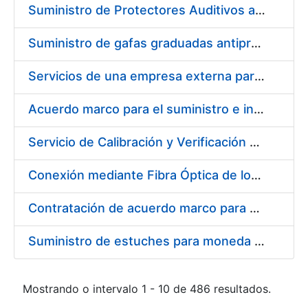
Suministro de Protectores Auditivos a medida para las personas trabajadoras de los Centros de Trabajo de Madrid y Burgos
Suministro de gafas graduadas antiproyecciones para los trabajadores de la FNMT-RCM en los centros de trabajo de Madrid y Burgos
Servicios de una empresa externa para el asesoramiento y resolución de los recursos de alzada que se presentan relacionados con procesos de selección para la FNMT-RCM
Acuerdo marco para el suministro e instalación de persianas, estores y otros complementos
Servicio de Calibración y Verificación Externa de los Equipos de Medición del Servicio de Prevención de la FNMT-RCM
Conexión mediante Fibra Óptica de los Centros de Proceso de Datos (CPDs) de las sedes de la FNMT-RCM de Burgos y Madrid
Contratación de acuerdo marco para el Suministro de Material de Electricidad para la Fábrica Nacional de Moneda y Timbre-Real Casa de la Moneda en su centro de trabajo de Burgos
Suministro de estuches para moneda de 30 €
Mostrando o intervalo 1 - 10 de 486 resultados.