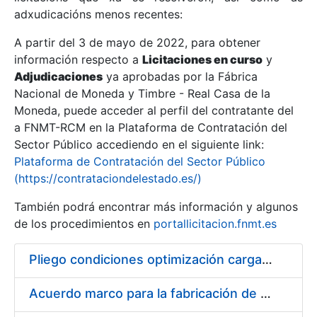
adxudicacións menos recentes:
Mostrar/Ocultar
A partir del 3 de mayo de 2022, para obtener
información respecto a
Licitaciones en curso
y
Mostrar/Ocultar
Adjudicaciones
ya aprobadas por la Fábrica
Mostrar/Ocultar
Nacional de Moneda y Timbre - Real Casa de la
Moneda, puede acceder al perfil del contratante del
a FNMT-RCM en la Plataforma de Contratación del
Sector Público accediendo en el siguiente link:
Plataforma de Contratación del Sector Público
(https://contrataciondelestado.es/)
También podrá encontrar más información y algunos
de los procedimientos en
portallicitacion.fnmt.es
Pliego condiciones optimización cargas compras firmado
Mostrar/Ocultar
Acuerdo marco para la fabricación de piezas