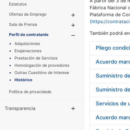
A partir del 3 de
Estatutos
Fábrica Nacional 
Plataforma de Cont
Ofertas de Emprego
Mostrar/Ocultar
(https://contratac
Sala de Prensa
Mostrar/Ocultar
También podrá enc
Perfil de contratante
Mostrar/Oculta
Adquisiciones
Pliego condic
Enajenaciones
Prestación de Servizos
Acuerdo marco
Homologación de provedores
Outras Cuestións de Interese
Histórico
Política de privacidade
Transparencia
Mostrar/Ocul
Acuerdo marco