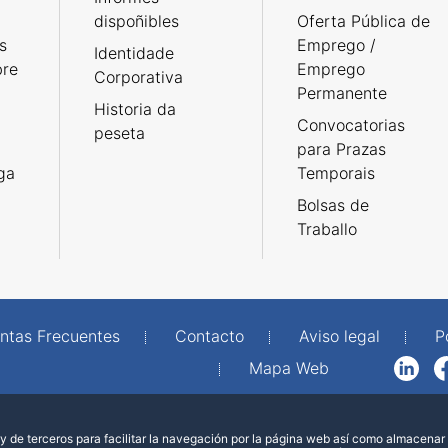
dispoñibles
Oferta Pública de
s
Emprego /
Identidade
bre
Emprego
Corporativa
Permanente
Historia da
Convocatorias
peseta
para Prazas
rga
Temporais
Bolsas de
Traballo
ntas Frecuentes
Contacto
Aviso legal
P
Mapa Web
LinkedIn
Facebook
WhatsAp
 de terceros para facilitar la navegación por la página web así como almacenar 