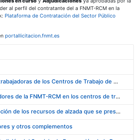
ciones en curso
y
Adjudicaciones
ya aprobadas por la
er al perfil del contratante del a FNMT-RCM en la
k:
Plataforma de Contratación del Sector Público
en
portallicitacion.fnmt.es
Suministro de Protectores Auditivos a medida para las personas trabajadoras de los Centros de Trabajo de Madrid y Burgos
Suministro de gafas graduadas antiproyecciones para los trabajadores de la FNMT-RCM en los centros de trabajo de Madrid y Burgos
Servicios de una empresa externa para el asesoramiento y resolución de los recursos de alzada que se presentan relacionados con procesos de selección para la FNMT-RCM
tores y otros complementos