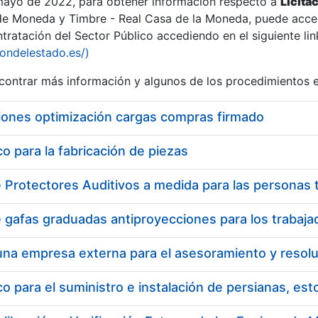
 mayo de 2022, para obtener información respecto a
Licita
de Moneda y Timbre - Real Casa de la Moneda, puede acced
ratación del Sector Público accediendo en el siguiente lin
iondelestado.es/)
ontrar más información y algunos de los procedimientos 
r
iones optimización cargas compras firmado
 para la fabricación de piezas
tar
 para el suministro e instalación de persianas, es