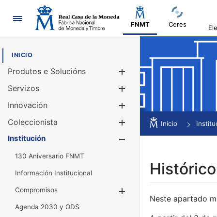
Navegación
FNMT
Ceres
El
INICIO
Produtos e Solucións
Mostrar/Ocul
Servizos
Mostrar/Ocul
Innovación
Mostrar/Ocul
Coleccionista
Mostrar/Ocul
Inicio
Institu
Institución
Mostrar/Ocul
130 Aniversario FNMT
Histórico
Información Institucional
Compromisos
Mostrar/Ocultar
Neste apartado mós
Agenda 2030 y ODS