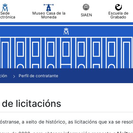
Sede
Museo Casa de la
Escuela de
SIAEN
ectrónica
Moneda
Grabado
tar
tar
tar
tar
ción
Perfil de contratante
tar
 de licitacións
transe, a xeito de histórico, as licitacións que xa se res