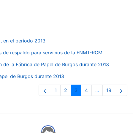
, en el período 2013
s de respaldo para servicios de la FNMT-RCM
n de la Fábrica de Papel de Burgos durante 2013
Papel de Burgos durante 2013
1
2
3
4
...
19
Páxina
Páxina
Páxina
Páxina
Páxinas interme
Páxina