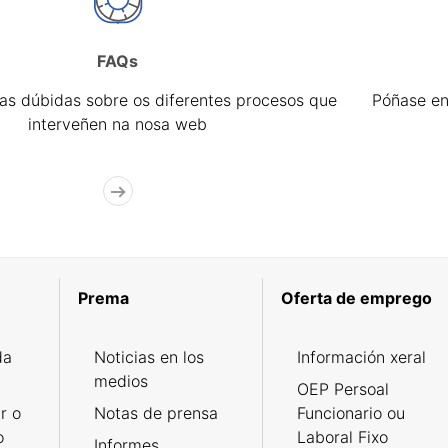
FAQs
úas dúbidas sobre os diferentes procesos que
Póñase en
interveñen na nosa web
Prema
Oferta de emprego
da
Noticias en los
Información xeral
medios
OEP Persoal
r o
Notas de prensa
Funcionario ou
o
Laboral Fixo
Informes