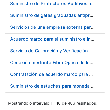
Suministro de Protectores Auditivos a medida para las personas trabajadoras de los Centros de Trabajo de Madrid y Burgos
Suministro de gafas graduadas antiproyecciones para los trabajadores de la FNMT-RCM en los centros de trabajo de Madrid y Burgos
Servicios de una empresa externa para el asesoramiento y resolución de los recursos de alzada que se presentan relacionados con procesos de selección para la FNMT-RCM
Acuerdo marco para el suministro e instalación de persianas, estores y otros complementos
Servicio de Calibración y Verificación Externa de los Equipos de Medición del Servicio de Prevención de la FNMT-RCM
Conexión mediante Fibra Óptica de los Centros de Proceso de Datos (CPDs) de las sedes de la FNMT-RCM de Burgos y Madrid
Contratación de acuerdo marco para el Suministro de Material de Electricidad para la Fábrica Nacional de Moneda y Timbre-Real Casa de la Moneda en su centro de trabajo de Burgos
Suministro de estuches para moneda de 30 €
Mostrando o intervalo 1 - 10 de 486 resultados.