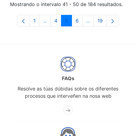
Mostrando o intervalo 41 - 50 de 184 resultados.
1
...
4
5
6
...
19
Páxina
Páxinas intermedias Use pestaña para 
Páxina
Páxina
Páxina
Páxinas intermedias 
Páxina
FAQs
Resolve as túas dúbidas sobre os diferentes
procesos que interveñen na nosa web