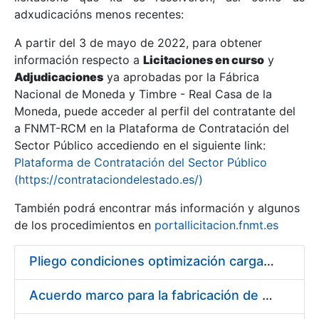
adxudicacións menos recentes:
Mostrar/Ocultar
A partir del 3 de mayo de 2022, para obtener
información respecto a
Licitaciones en curso
y
Mostrar/Ocultar
Adjudicaciones
ya aprobadas por la Fábrica
Mostrar/Ocultar
Nacional de Moneda y Timbre - Real Casa de la
Moneda, puede acceder al perfil del contratante del
a FNMT-RCM en la Plataforma de Contratación del
Sector Público accediendo en el siguiente link:
Plataforma de Contratación del Sector Público
(https://contrataciondelestado.es/)
También podrá encontrar más información y algunos
de los procedimientos en
portallicitacion.fnmt.es
Pliego condiciones optimización cargas compras firmado
Mostrar/Ocultar
Acuerdo marco para la fabricación de piezas