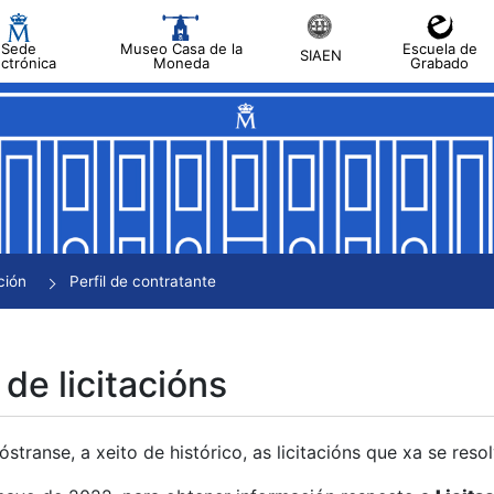
Sede
Museo Casa de la
Escuela de
SIAEN
ectrónica
Moneda
Grabado
tar
tar
tar
tar
ción
Perfil de contratante
tar
 de licitacións
transe, a xeito de histórico, as licitacións que xa se res