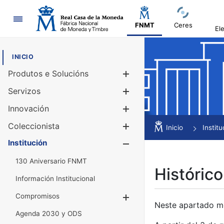
Navegación
FNMT
Ceres
El
INICIO
Produtos e Solucións
Mostrar/Ocul
Servizos
Mostrar/Ocul
Innovación
Mostrar/Ocul
Coleccionista
Mostrar/Ocul
Inicio
Institu
Institución
Mostrar/Ocul
130 Aniversario FNMT
Histórico
Información Institucional
Compromisos
Mostrar/Ocultar
Neste apartado mós
Agenda 2030 y ODS