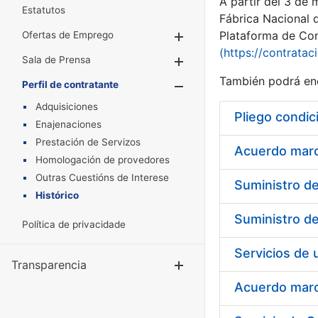
A partir del 3 de
Estatutos
Fábrica Nacional 
Plataforma de Cont
Ofertas de Emprego
Mostrar/Ocultar
(https://contratac
Sala de Prensa
Mostrar/Ocultar
También podrá enc
Perfil de contratante
Mostrar/Oculta
Adquisiciones
Pliego condic
Enajenaciones
Prestación de Servizos
Acuerdo marco
Homologación de provedores
Outras Cuestións de Interese
Histórico
Política de privacidade
Transparencia
Mostrar/Ocul
Acuerdo marco