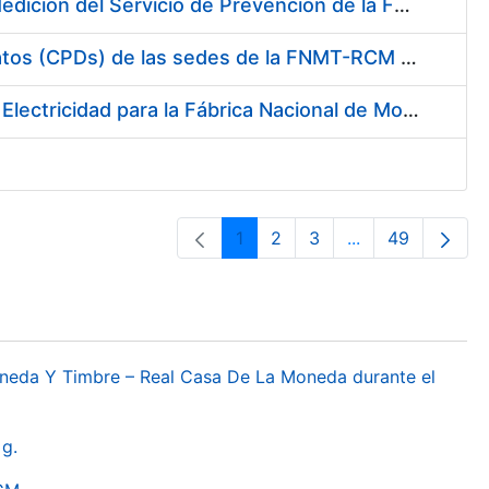
Servicio de Calibración y Verificación Externa de los Equipos de Medición del Servicio de Prevención de la FNMT-RCM
Conexión mediante Fibra Óptica de los Centros de Proceso de Datos (CPDs) de las sedes de la FNMT-RCM de Burgos y Madrid
Contratación de acuerdo marco para el Suministro de Material de Electricidad para la Fábrica Nacional de Moneda y Timbre-Real Casa de la Moneda en su centro de trabajo de Burgos
1
2
3
...
49
Páxina
Páxina
Páxina
Páxinas interme
Páxina
oneda Y Timbre – Real Casa De La Moneda durante el
g.