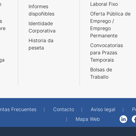
o
Laboral Fixo
Informes
dispoñibles
Oferta Pública de
s
Emprego /
Identidade
bre
Emprego
Corporativa
Permanente
Historia da
Convocatorias
peseta
para Prazas
rga
Temporais
Bolsas de
Traballo
ntas Frecuentes
Contacto
Aviso legal
P
Mapa Web
LinkedIn
Facebook
WhatsAp