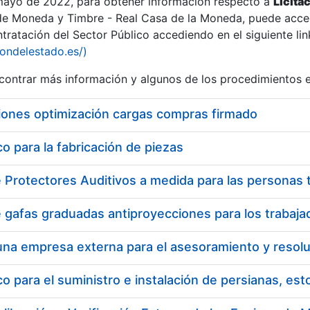
 mayo de 2022, para obtener información respecto a
Licita
de Moneda y Timbre - Real Casa de la Moneda, puede acced
ratación del Sector Público accediendo en el siguiente lin
iondelestado.es/)
ontrar más información y algunos de los procedimientos 
r
iones optimización cargas compras firmado
 para la fabricación de piezas
tar
 para el suministro e instalación de persianas, es