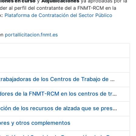
ciones en curso
y
Adjudicaciones
ya aprobadas por la
er al perfil del contratante del a FNMT-RCM en la
k:
Plataforma de Contratación del Sector Público
en
portallicitacion.fnmt.es
Suministro de Protectores Auditivos a medida para las personas trabajadoras de los Centros de Trabajo de Madrid y Burgos
Suministro de gafas graduadas antiproyecciones para los trabajadores de la FNMT-RCM en los centros de trabajo de Madrid y Burgos
Servicios de una empresa externa para el asesoramiento y resolución de los recursos de alzada que se presentan relacionados con procesos de selección para la FNMT-RCM
tores y otros complementos