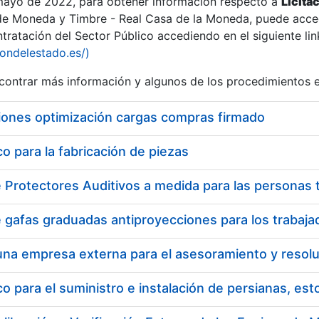
 mayo de 2022, para obtener información respecto a
Licita
de Moneda y Timbre - Real Casa de la Moneda, puede acced
ratación del Sector Público accediendo en el siguiente lin
iondelestado.es/)
ontrar más información y algunos de los procedimientos 
r
iones optimización cargas compras firmado
 para la fabricación de piezas
tar
 para el suministro e instalación de persianas, es