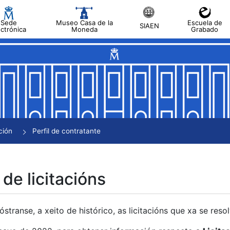
Sede
Museo Casa de la
Escuela de
SIAEN
ectrónica
Moneda
Grabado
tar
tar
tar
tar
ción
Perfil de contratante
tar
 de licitacións
transe, a xeito de histórico, as licitacións que xa se res