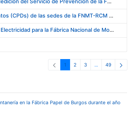
Servicio de Calibración y Verificación Externa de los Equipos de Medición del Servicio de Prevención de la FNMT-RCM
Conexión mediante Fibra Óptica de los Centros de Proceso de Datos (CPDs) de las sedes de la FNMT-RCM de Burgos y Madrid
Contratación de acuerdo marco para el Suministro de Material de Electricidad para la Fábrica Nacional de Moneda y Timbre-Real Casa de la Moneda en su centro de trabajo de Burgos
1
2
3
...
49
Páxina
Páxina
Páxina
Páxinas interme
Páxina
ontanería en la Fábrica Papel de Burgos durante el año