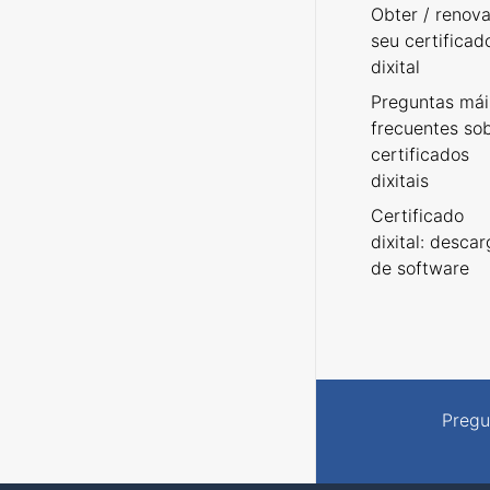
Obter / renova
seu certificad
dixital
Preguntas mái
frecuentes so
certificados
dixitais
Certificado
dixital: desca
de software
Pregu