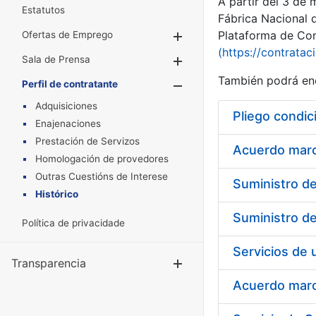
A partir del 3 de
Estatutos
Fábrica Nacional 
Plataforma de Cont
Ofertas de Emprego
Mostrar/Ocultar
(https://contratac
Sala de Prensa
Mostrar/Ocultar
También podrá enc
Perfil de contratante
Mostrar/Oculta
Adquisiciones
Pliego condic
Enajenaciones
Prestación de Servizos
Acuerdo marco
Homologación de provedores
Outras Cuestións de Interese
Histórico
Política de privacidade
Transparencia
Mostrar/Ocul
Acuerdo marco