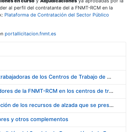
ciones en curso
y
Adjudicaciones
ya aprobadas por la
er al perfil del contratante del a FNMT-RCM en la
k:
Plataforma de Contratación del Sector Público
en
portallicitacion.fnmt.es
Suministro de Protectores Auditivos a medida para las personas trabajadoras de los Centros de Trabajo de Madrid y Burgos
Suministro de gafas graduadas antiproyecciones para los trabajadores de la FNMT-RCM en los centros de trabajo de Madrid y Burgos
Servicios de una empresa externa para el asesoramiento y resolución de los recursos de alzada que se presentan relacionados con procesos de selección para la FNMT-RCM
tores y otros complementos