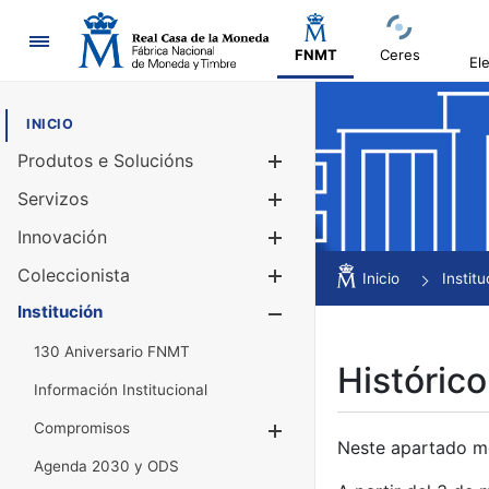
Navegación
FNMT
Ceres
El
INICIO
Produtos e Solucións
Mostrar/Ocul
Servizos
Mostrar/Ocul
Innovación
Mostrar/Ocul
Coleccionista
Mostrar/Ocul
Inicio
Institu
Institución
Mostrar/Ocul
130 Aniversario FNMT
Histórico
Información Institucional
Compromisos
Mostrar/Ocultar
Neste apartado mós
Agenda 2030 y ODS