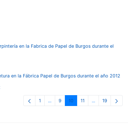
arpintería en la Fabrica de Papel de Burgos durante el
intura en la Fábrica Papel de Burgos durante el año 2012
2
1
...
9
10
11
...
19
Páxina
Páxinas intermedias Use pestaña pa
Páxina
Páxina
Páxina
Páxinas interme
Páxina