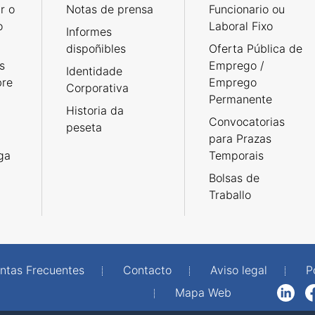
r o
Notas de prensa
Funcionario ou
o
Laboral Fixo
Informes
dispoñibles
Oferta Pública de
s
Emprego /
Identidade
bre
Emprego
Corporativa
Permanente
Historia da
Convocatorias
peseta
para Prazas
rga
Temporais
Bolsas de
Traballo
ntas Frecuentes
Contacto
Aviso legal
P
Mapa Web
LinkedIn
Facebook
WhatsAp