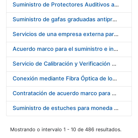
Suministro de Protectores Auditivos a medida para las personas trabajadoras de los Centros de Trabajo de Madrid y Burgos
Suministro de gafas graduadas antiproyecciones para los trabajadores de la FNMT-RCM en los centros de trabajo de Madrid y Burgos
Servicios de una empresa externa para el asesoramiento y resolución de los recursos de alzada que se presentan relacionados con procesos de selección para la FNMT-RCM
Acuerdo marco para el suministro e instalación de persianas, estores y otros complementos
Servicio de Calibración y Verificación Externa de los Equipos de Medición del Servicio de Prevención de la FNMT-RCM
Conexión mediante Fibra Óptica de los Centros de Proceso de Datos (CPDs) de las sedes de la FNMT-RCM de Burgos y Madrid
Contratación de acuerdo marco para el Suministro de Material de Electricidad para la Fábrica Nacional de Moneda y Timbre-Real Casa de la Moneda en su centro de trabajo de Burgos
Suministro de estuches para moneda de 30 €
Mostrando o intervalo 1 - 10 de 486 resultados.