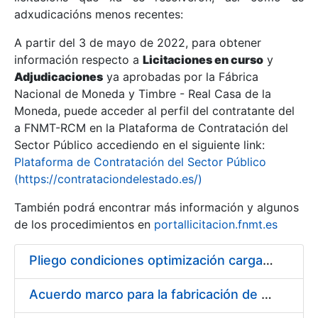
adxudicacións menos recentes:
Mostrar/Ocultar
A partir del 3 de mayo de 2022, para obtener
información respecto a
Licitaciones en curso
y
Mostrar/Ocultar
Adjudicaciones
ya aprobadas por la Fábrica
Mostrar/Ocultar
Nacional de Moneda y Timbre - Real Casa de la
Moneda, puede acceder al perfil del contratante del
a FNMT-RCM en la Plataforma de Contratación del
Sector Público accediendo en el siguiente link:
Plataforma de Contratación del Sector Público
(https://contrataciondelestado.es/)
También podrá encontrar más información y algunos
de los procedimientos en
portallicitacion.fnmt.es
Pliego condiciones optimización cargas compras firmado
Mostrar/Ocultar
Acuerdo marco para la fabricación de piezas