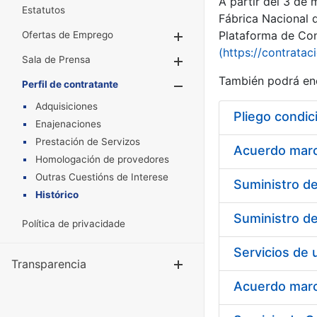
A partir del 3 de
Estatutos
Fábrica Nacional 
Plataforma de Cont
Ofertas de Emprego
Mostrar/Ocultar
(https://contratac
Sala de Prensa
Mostrar/Ocultar
También podrá enc
Perfil de contratante
Mostrar/Oculta
Adquisiciones
Pliego condic
Enajenaciones
Prestación de Servizos
Acuerdo marco
Homologación de provedores
Outras Cuestións de Interese
Histórico
Política de privacidade
Transparencia
Mostrar/Ocul
Acuerdo marco