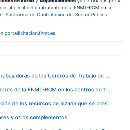
ciones en curso
y
Adjudicaciones
ya aprobadas por la
er al perfil del contratante del a FNMT-RCM en la
k:
Plataforma de Contratación del Sector Público
en
portallicitacion.fnmt.es
Suministro de Protectores Auditivos a medida para las personas trabajadoras de los Centros de Trabajo de Madrid y Burgos
Suministro de gafas graduadas antiproyecciones para los trabajadores de la FNMT-RCM en los centros de trabajo de Madrid y Burgos
Servicios de una empresa externa para el asesoramiento y resolución de los recursos de alzada que se presentan relacionados con procesos de selección para la FNMT-RCM
tores y otros complementos