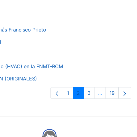
más Francisco Prieto
M
nado (HVAC) en la FNMT-RCM
ON (ORIGINALES)
1
2
3
...
19
Páxina
Páxina
Páxina
Páxinas interme
Páxina