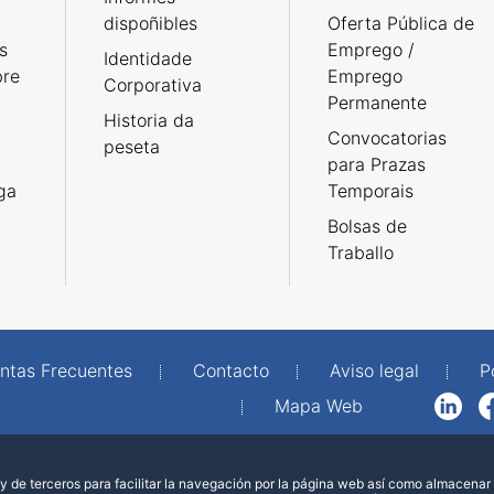
dispoñibles
Oferta Pública de
s
Emprego /
Identidade
bre
Emprego
Corporativa
Permanente
Historia da
Convocatorias
peseta
para Prazas
rga
Temporais
Bolsas de
Traballo
ntas Frecuentes
Contacto
Aviso legal
P
Mapa Web
LinkedIn
Facebook
WhatsAp
 de terceros para facilitar la navegación por la página web así como almacenar 