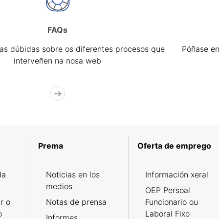
FAQs
úas dúbidas sobre os diferentes procesos que
Póñase en
interveñen na nosa web
Prema
Oferta de emprego
da
Noticias en los
Información xeral
medios
OEP Persoal
r o
Notas de prensa
Funcionario ou
o
Laboral Fixo
Informes