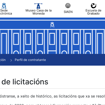
Sede
Museo Casa de la
Escuela de
SIAEN
ectrónica
Moneda
Grabado
tar
tar
tar
tar
ción
Perfil de contratante
tar
 de licitacións
transe, a xeito de histórico, as licitacións que xa se res