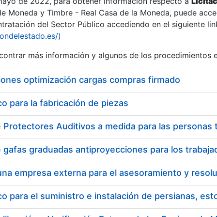
 mayo de 2022, para obtener información respecto a
Licita
de Moneda y Timbre - Real Casa de la Moneda, puede acced
ratación del Sector Público accediendo en el siguiente lin
iondelestado.es/)
ontrar más información y algunos de los procedimientos 
r
iones optimización cargas compras firmado
 para la fabricación de piezas
tar
 para el suministro e instalación de persianas, es