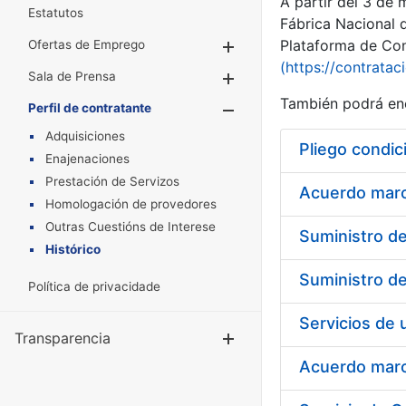
A partir del 3 de
Estatutos
Fábrica Nacional 
Plataforma de Cont
Ofertas de Emprego
Mostrar/Ocultar
(https://contratac
Sala de Prensa
Mostrar/Ocultar
También podrá enc
Perfil de contratante
Mostrar/Oculta
Adquisiciones
Pliego condic
Enajenaciones
Prestación de Servizos
Acuerdo marco
Homologación de provedores
Outras Cuestións de Interese
Histórico
Política de privacidade
Transparencia
Mostrar/Ocul
Acuerdo marco