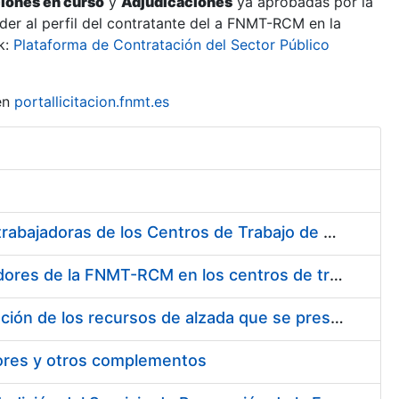
ciones en curso
y
Adjudicaciones
ya aprobadas por la
er al perfil del contratante del a FNMT-RCM en la
k:
Plataforma de Contratación del Sector Público
en
portallicitacion.fnmt.es
Suministro de Protectores Auditivos a medida para las personas trabajadoras de los Centros de Trabajo de Madrid y Burgos
Suministro de gafas graduadas antiproyecciones para los trabajadores de la FNMT-RCM en los centros de trabajo de Madrid y Burgos
Servicios de una empresa externa para el asesoramiento y resolución de los recursos de alzada que se presentan relacionados con procesos de selección para la FNMT-RCM
tores y otros complementos