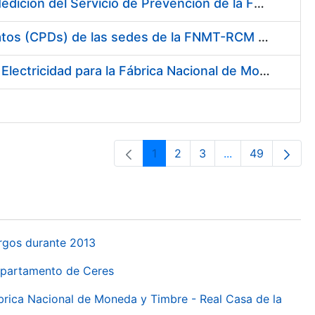
Servicio de Calibración y Verificación Externa de los Equipos de Medición del Servicio de Prevención de la FNMT-RCM
Conexión mediante Fibra Óptica de los Centros de Proceso de Datos (CPDs) de las sedes de la FNMT-RCM de Burgos y Madrid
Contratación de acuerdo marco para el Suministro de Material de Electricidad para la Fábrica Nacional de Moneda y Timbre-Real Casa de la Moneda en su centro de trabajo de Burgos
1
2
3
...
49
Páxina
Páxina
Páxina
Páxinas interme
Páxina
urgos durante 2013
Departamento de Ceres
ábrica Nacional de Moneda y Timbre - Real Casa de la