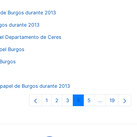
el de Burgos durante 2013
rgos durante 2013
 del Departamento de Ceres
apel Burgos
 Burgos
a papel de Burgos durante 2013
1
2
3
4
5
...
19
Páxina
Páxina
Páxina
Páxina
Páxina
Páxinas interme
Páxina