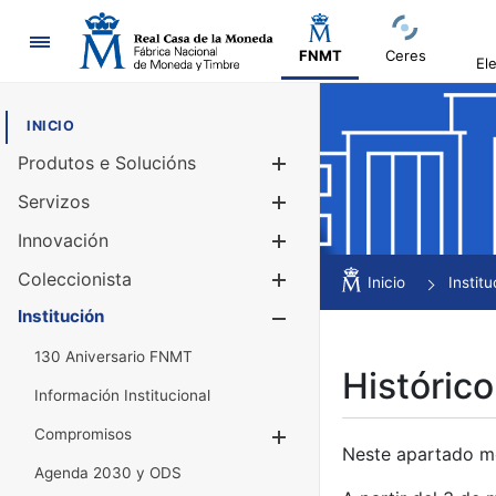
Navegación
FNMT
Ceres
El
INICIO
Produtos e Solucións
Mostrar/Ocul
Servizos
Mostrar/Ocul
Innovación
Mostrar/Ocul
Coleccionista
Mostrar/Ocul
Inicio
Institu
Institución
Mostrar/Ocul
130 Aniversario FNMT
Histórico
Información Institucional
Compromisos
Mostrar/Ocultar
Neste apartado mós
Agenda 2030 y ODS