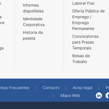
o
Laboral Fixo
Informes
dispoñibles
Oferta Pública de
s
Emprego /
Identidade
bre
Emprego
Corporativa
Permanente
Historia da
Convocatorias
peseta
para Prazas
rga
Temporais
Bolsas de
Traballo
ntas Frecuentes
Contacto
Aviso legal
P
Mapa Web
LinkedIn
Facebook
WhatsAp