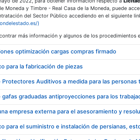
 mayo de 2022, para obtener información respecto a
Licita
de Moneda y Timbre - Real Casa de la Moneda, puede acced
ratación del Sector Público accediendo en el siguiente lin
iondelestado.es/)
ontrar más información y algunos de los procedimientos 
r
iones optimización cargas compras firmado
 para la fabricación de piezas
tar
 para el suministro e instalación de persianas, es