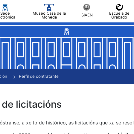
Sede
Museo Casa de la
Escuela de
SIAEN
ectrónica
Moneda
Grabado
tar
tar
tar
tar
ción
Perfil de contratante
tar
 de licitacións
transe, a xeito de histórico, as licitacións que xa se res