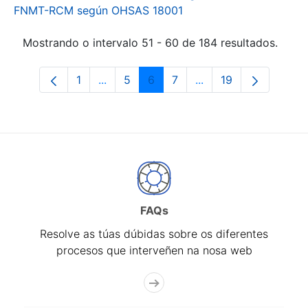
FNMT-RCM según OHSAS 18001
Mostrando o intervalo 51 - 60 de 184 resultados.
1
...
5
6
7
...
19
Páxina
Páxinas intermedias Use pestaña para 
Páxina
Páxina
Páxina
Páxinas intermedias 
Páxina
FAQs
Resolve as túas dúbidas sobre os diferentes
procesos que interveñen na nosa web