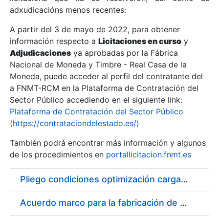
adxudicacións menos recentes:
Mostrar/Ocultar
A partir del 3 de mayo de 2022, para obtener
información respecto a
Licitaciones en curso
y
Mostrar/Ocultar
Adjudicaciones
ya aprobadas por la Fábrica
Mostrar/Ocultar
Nacional de Moneda y Timbre - Real Casa de la
Moneda, puede acceder al perfil del contratante del
a FNMT-RCM en la Plataforma de Contratación del
Sector Público accediendo en el siguiente link:
Plataforma de Contratación del Sector Público
(https://contrataciondelestado.es/)
También podrá encontrar más información y algunos
de los procedimientos en
portallicitacion.fnmt.es
Pliego condiciones optimización cargas compras firmado
Mostrar/Ocultar
Acuerdo marco para la fabricación de piezas