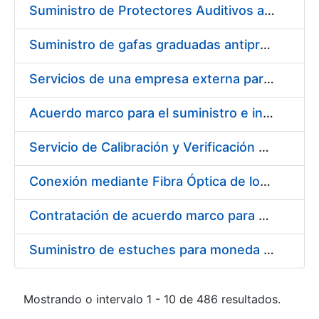
Suministro de Protectores Auditivos a medida para las personas trabajadoras de los Centros de Trabajo de Madrid y Burgos
Suministro de gafas graduadas antiproyecciones para los trabajadores de la FNMT-RCM en los centros de trabajo de Madrid y Burgos
Servicios de una empresa externa para el asesoramiento y resolución de los recursos de alzada que se presentan relacionados con procesos de selección para la FNMT-RCM
Acuerdo marco para el suministro e instalación de persianas, estores y otros complementos
Servicio de Calibración y Verificación Externa de los Equipos de Medición del Servicio de Prevención de la FNMT-RCM
Conexión mediante Fibra Óptica de los Centros de Proceso de Datos (CPDs) de las sedes de la FNMT-RCM de Burgos y Madrid
Contratación de acuerdo marco para el Suministro de Material de Electricidad para la Fábrica Nacional de Moneda y Timbre-Real Casa de la Moneda en su centro de trabajo de Burgos
Suministro de estuches para moneda de 30 €
Mostrando o intervalo 1 - 10 de 486 resultados.