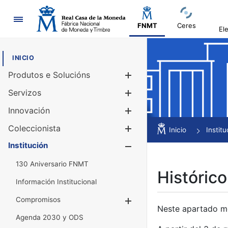
Navegación
FNMT
Ceres
El
INICIO
Produtos e Solucións
Mostrar/Ocul
Servizos
Mostrar/Ocul
Innovación
Mostrar/Ocul
Coleccionista
Mostrar/Ocul
Inicio
Institu
Institución
Mostrar/Ocul
130 Aniversario FNMT
Histórico
Información Institucional
Compromisos
Mostrar/Ocultar
Neste apartado mós
Agenda 2030 y ODS