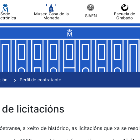
Sede
Museo Casa de la
Escuela de
SIAEN
ectrónica
Moneda
Grabado
tar
tar
tar
tar
ción
Perfil de contratante
tar
 de licitacións
transe, a xeito de histórico, as licitacións que xa se res