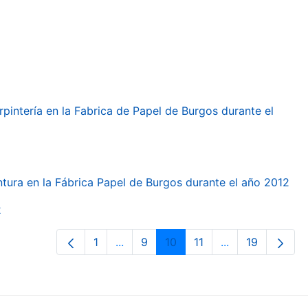
arpintería en la Fabrica de Papel de Burgos durante el
intura en la Fábrica Papel de Burgos durante el año 2012
2
1
...
9
10
11
...
19
Páxina
Páxinas intermedias Use pestaña pa
Páxina
Páxina
Páxina
Páxinas interme
Páxina