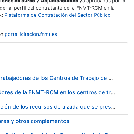
ciones en curso
y
Adjudicaciones
ya aprobadas por la
er al perfil del contratante del a FNMT-RCM en la
k:
Plataforma de Contratación del Sector Público
en
portallicitacion.fnmt.es
Suministro de Protectores Auditivos a medida para las personas trabajadoras de los Centros de Trabajo de Madrid y Burgos
Suministro de gafas graduadas antiproyecciones para los trabajadores de la FNMT-RCM en los centros de trabajo de Madrid y Burgos
Servicios de una empresa externa para el asesoramiento y resolución de los recursos de alzada que se presentan relacionados con procesos de selección para la FNMT-RCM
tores y otros complementos