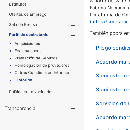
A partir del 3 de
Estatutos
Fábrica Nacional 
Plataforma de Cont
Ofertas de Emprego
Mostrar/Ocultar
(https://contratac
Sala de Prensa
Mostrar/Ocultar
También podrá enc
Perfil de contratante
Mostrar/Oculta
Adquisiciones
Pliego condic
Enajenaciones
Prestación de Servizos
Acuerdo marco
Homologación de provedores
Outras Cuestións de Interese
Histórico
Política de privacidade
Transparencia
Mostrar/Ocul
Acuerdo marco