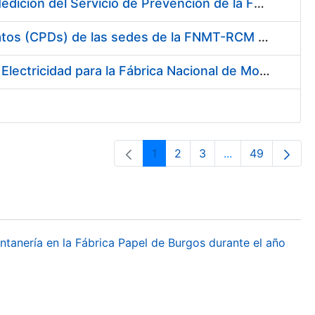
Servicio de Calibración y Verificación Externa de los Equipos de Medición del Servicio de Prevención de la FNMT-RCM
Conexión mediante Fibra Óptica de los Centros de Proceso de Datos (CPDs) de las sedes de la FNMT-RCM de Burgos y Madrid
Contratación de acuerdo marco para el Suministro de Material de Electricidad para la Fábrica Nacional de Moneda y Timbre-Real Casa de la Moneda en su centro de trabajo de Burgos
1
2
3
...
49
Páxina
Páxina
Páxina
Páxinas interme
Páxina
ontanería en la Fábrica Papel de Burgos durante el año