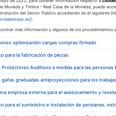
 mayo de 2022, para obtener información respecto a
Licita
de Moneda y Timbre - Real Casa de la Moneda, puede acced
ratación del Sector Público accediendo en el siguiente lin
iondelestado.es/)
ontrar más información y algunos de los procedimientos 
r
iones optimización cargas compras firmado
 para la fabricación de piezas
tar
 para el suministro e instalación de persianas, es