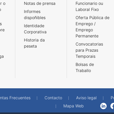
r o
Notas de prensa
Funcionario ou
o
Laboral Fixo
Informes
dispoñibles
Oferta Pública de
s
Emprego /
Identidade
bre
Emprego
Corporativa
Permanente
Historia da
Convocatorias
peseta
para Prazas
rga
Temporais
Bolsas de
Traballo
ntas Frecuentes
Contacto
Aviso legal
P
Mapa Web
LinkedIn
Facebook
WhatsAp