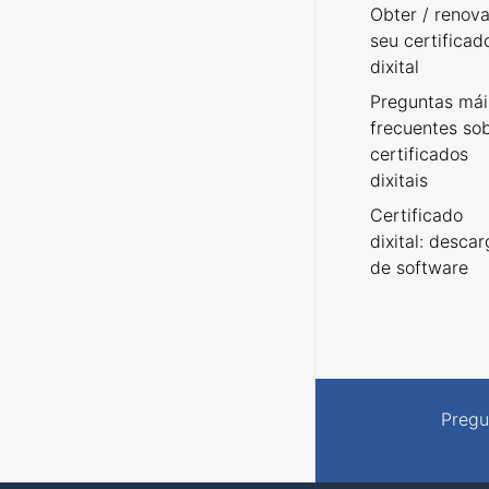
Obter / renova
seu certificad
dixital
Preguntas mái
frecuentes so
certificados
dixitais
Certificado
dixital: desca
de software
Pregu