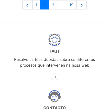
1
2
3
...
19
Páxina
Páxina
Páxina
Páxinas intermedias Use 
Páxina
FAQs
Resolve as túas dúbidas sobre os diferentes
procesos que interveñen na nosa web
CONTACTO