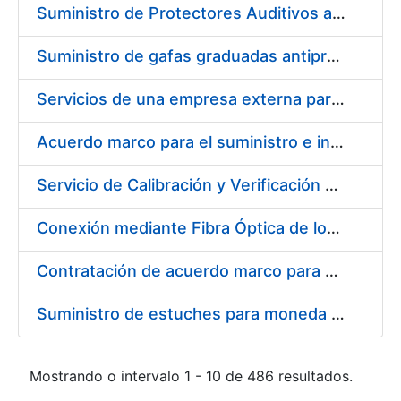
Suministro de Protectores Auditivos a medida para las personas trabajadoras de los Centros de Trabajo de Madrid y Burgos
Suministro de gafas graduadas antiproyecciones para los trabajadores de la FNMT-RCM en los centros de trabajo de Madrid y Burgos
Servicios de una empresa externa para el asesoramiento y resolución de los recursos de alzada que se presentan relacionados con procesos de selección para la FNMT-RCM
Acuerdo marco para el suministro e instalación de persianas, estores y otros complementos
Servicio de Calibración y Verificación Externa de los Equipos de Medición del Servicio de Prevención de la FNMT-RCM
Conexión mediante Fibra Óptica de los Centros de Proceso de Datos (CPDs) de las sedes de la FNMT-RCM de Burgos y Madrid
Contratación de acuerdo marco para el Suministro de Material de Electricidad para la Fábrica Nacional de Moneda y Timbre-Real Casa de la Moneda en su centro de trabajo de Burgos
Suministro de estuches para moneda de 30 €
Mostrando o intervalo 1 - 10 de 486 resultados.