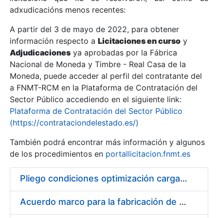
adxudicacións menos recentes:
Mostrar/Ocultar
A partir del 3 de mayo de 2022, para obtener
información respecto a
Licitaciones en curso
y
Mostrar/Ocultar
Adjudicaciones
ya aprobadas por la Fábrica
Mostrar/Ocultar
Nacional de Moneda y Timbre - Real Casa de la
Moneda, puede acceder al perfil del contratante del
a FNMT-RCM en la Plataforma de Contratación del
Sector Público accediendo en el siguiente link:
Plataforma de Contratación del Sector Público
(https://contrataciondelestado.es/)
También podrá encontrar más información y algunos
de los procedimientos en
portallicitacion.fnmt.es
Pliego condiciones optimización cargas compras firmado
Mostrar/Ocultar
Acuerdo marco para la fabricación de piezas