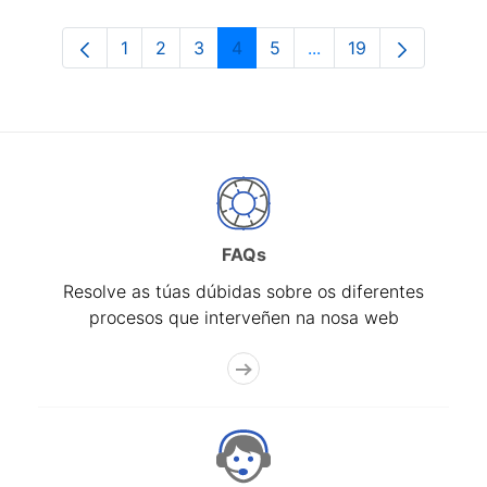
1
2
3
4
5
...
19
Páxina
Páxina
Páxina
Páxina
Páxina
Páxinas intermedias 
Páxina
FAQs
Resolve as túas dúbidas sobre os diferentes
procesos que interveñen na nosa web