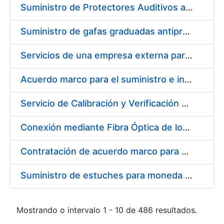
Suministro de Protectores Auditivos a medida para las personas trabajadoras de los Centros de Trabajo de Madrid y Burgos
Suministro de gafas graduadas antiproyecciones para los trabajadores de la FNMT-RCM en los centros de trabajo de Madrid y Burgos
Servicios de una empresa externa para el asesoramiento y resolución de los recursos de alzada que se presentan relacionados con procesos de selección para la FNMT-RCM
Acuerdo marco para el suministro e instalación de persianas, estores y otros complementos
Servicio de Calibración y Verificación Externa de los Equipos de Medición del Servicio de Prevención de la FNMT-RCM
Conexión mediante Fibra Óptica de los Centros de Proceso de Datos (CPDs) de las sedes de la FNMT-RCM de Burgos y Madrid
Contratación de acuerdo marco para el Suministro de Material de Electricidad para la Fábrica Nacional de Moneda y Timbre-Real Casa de la Moneda en su centro de trabajo de Burgos
Suministro de estuches para moneda de 30 €
Mostrando o intervalo 1 - 10 de 486 resultados.