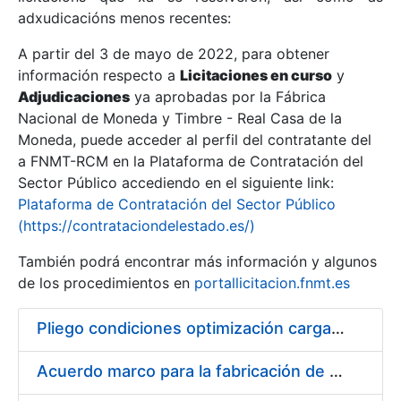
adxudicacións menos recentes:
Mostrar/Ocultar
A partir del 3 de mayo de 2022, para obtener
información respecto a
Licitaciones en curso
y
Mostrar/Ocultar
Adjudicaciones
ya aprobadas por la Fábrica
Mostrar/Ocultar
Nacional de Moneda y Timbre - Real Casa de la
Moneda, puede acceder al perfil del contratante del
a FNMT-RCM en la Plataforma de Contratación del
Sector Público accediendo en el siguiente link:
Plataforma de Contratación del Sector Público
(https://contrataciondelestado.es/)
También podrá encontrar más información y algunos
de los procedimientos en
portallicitacion.fnmt.es
Pliego condiciones optimización cargas compras firmado
Mostrar/Ocultar
Acuerdo marco para la fabricación de piezas