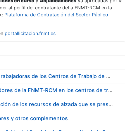
ciones en curso
y
Adjudicaciones
ya aprobadas por la
er al perfil del contratante del a FNMT-RCM en la
k:
Plataforma de Contratación del Sector Público
en
portallicitacion.fnmt.es
Suministro de Protectores Auditivos a medida para las personas trabajadoras de los Centros de Trabajo de Madrid y Burgos
Suministro de gafas graduadas antiproyecciones para los trabajadores de la FNMT-RCM en los centros de trabajo de Madrid y Burgos
Servicios de una empresa externa para el asesoramiento y resolución de los recursos de alzada que se presentan relacionados con procesos de selección para la FNMT-RCM
tores y otros complementos