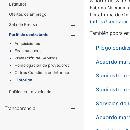
A partir del 3 de
Estatutos
Fábrica Nacional 
Plataforma de Cont
Ofertas de Emprego
Mostrar/Ocultar
(https://contratac
Sala de Prensa
Mostrar/Ocultar
También podrá enc
Perfil de contratante
Mostrar/Oculta
Adquisiciones
Pliego condic
Enajenaciones
Prestación de Servizos
Acuerdo marco
Homologación de provedores
Outras Cuestións de Interese
Histórico
Política de privacidade
Transparencia
Mostrar/Ocul
Acuerdo marco