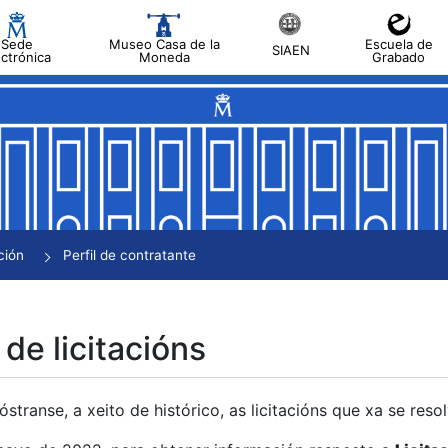
Sede
Museo Casa de la
Escuela de
SIAEN
ectrónica
Moneda
Grabado
tar
tar
tar
tar
ción
Perfil de contratante
tar
 de licitacións
transe, a xeito de histórico, as licitacións que xa se res