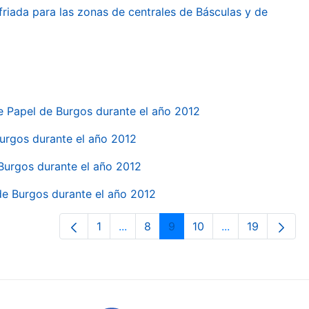
friada para las zonas de centrales de Básculas y de
e Papel de Burgos durante el año 2012
 Burgos durante el año 2012
 Burgos durante el año 2012
 de Burgos durante el año 2012
1
...
8
9
10
...
19
Páxina
Páxinas intermedias Use pestaña pa
Páxina
Páxina
Páxina
Páxinas interme
Páxina