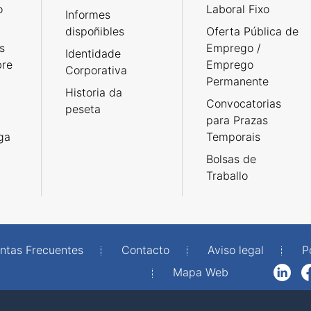
o
Laboral Fixo
Informes
dispoñibles
Oferta Pública de
s
Emprego /
Identidade
bre
Emprego
Corporativa
Permanente
Historia da
Convocatorias
peseta
para Prazas
rga
Temporais
Bolsas de
Traballo
ntas Frecuentes
Contacto
Aviso legal
P
Mapa Web
LinkedIn
Facebook
WhatsAp