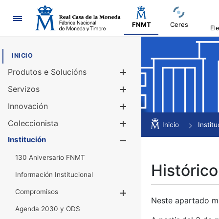
Navegación
FNMT
Ceres
El
INICIO
Produtos e Solucións
Mostrar/Ocul
Servizos
Mostrar/Ocul
Innovación
Mostrar/Ocul
Coleccionista
Mostrar/Ocul
Inicio
Institu
Institución
Mostrar/Ocul
130 Aniversario FNMT
Histórico
Información Institucional
Compromisos
Mostrar/Ocultar
Neste apartado mós
Agenda 2030 y ODS