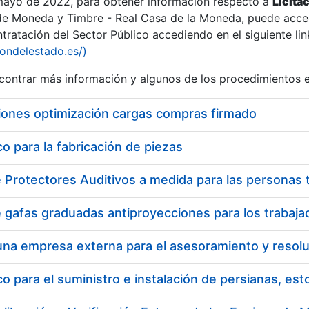
 mayo de 2022, para obtener información respecto a
Licita
de Moneda y Timbre - Real Casa de la Moneda, puede acced
ratación del Sector Público accediendo en el siguiente lin
iondelestado.es/)
ontrar más información y algunos de los procedimientos 
r
iones optimización cargas compras firmado
 para la fabricación de piezas
tar
 para el suministro e instalación de persianas, es