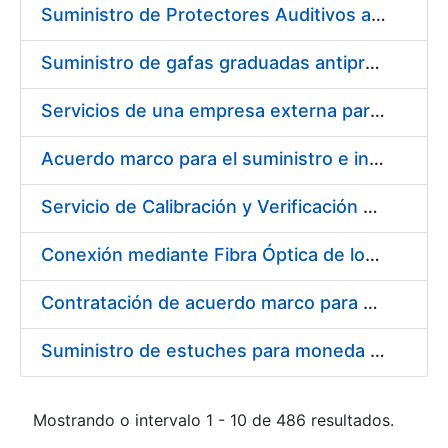
Suministro de Protectores Auditivos a medida para las personas trabajadoras de los Centros de Trabajo de Madrid y Burgos
Suministro de gafas graduadas antiproyecciones para los trabajadores de la FNMT-RCM en los centros de trabajo de Madrid y Burgos
Servicios de una empresa externa para el asesoramiento y resolución de los recursos de alzada que se presentan relacionados con procesos de selección para la FNMT-RCM
Acuerdo marco para el suministro e instalación de persianas, estores y otros complementos
Servicio de Calibración y Verificación Externa de los Equipos de Medición del Servicio de Prevención de la FNMT-RCM
Conexión mediante Fibra Óptica de los Centros de Proceso de Datos (CPDs) de las sedes de la FNMT-RCM de Burgos y Madrid
Contratación de acuerdo marco para el Suministro de Material de Electricidad para la Fábrica Nacional de Moneda y Timbre-Real Casa de la Moneda en su centro de trabajo de Burgos
Suministro de estuches para moneda de 30 €
Mostrando o intervalo 1 - 10 de 486 resultados.