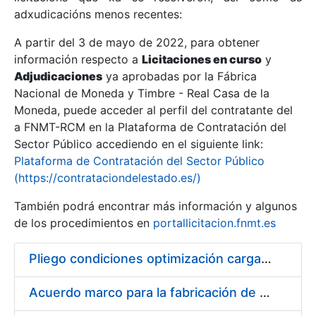
adxudicacións menos recentes:
Mostrar/Ocultar
A partir del 3 de mayo de 2022, para obtener
información respecto a
Licitaciones en curso
y
Mostrar/Ocultar
Adjudicaciones
ya aprobadas por la Fábrica
Mostrar/Ocultar
Nacional de Moneda y Timbre - Real Casa de la
Moneda, puede acceder al perfil del contratante del
a FNMT-RCM en la Plataforma de Contratación del
Sector Público accediendo en el siguiente link:
Plataforma de Contratación del Sector Público
(https://contrataciondelestado.es/)
También podrá encontrar más información y algunos
de los procedimientos en
portallicitacion.fnmt.es
Pliego condiciones optimización cargas compras firmado
Mostrar/Ocultar
Acuerdo marco para la fabricación de piezas