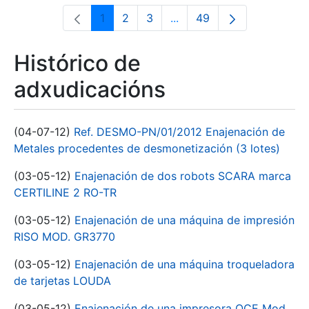
1
2
3
...
49
Páxina
Páxina
Páxina
Páxinas intermedias Use 
Páxina
Histórico de
adxudicacións
(04-07-12)
Ref. DESMO-PN/01/2012 Enajenación de
Metales procedentes de desmonetización (3 lotes)
(03-05-12)
Enajenación de dos robots SCARA marca
CERTILINE 2 RO-TR
(03-05-12)
Enajenación de una máquina de impresión
RISO MOD. GR3770
(03-05-12)
Enajenación de una máquina troqueladora
de tarjetas LOUDA
(03-05-12)
Enajenación de una impresora OCE Mod.