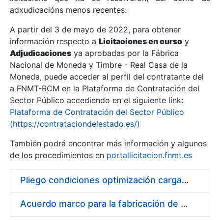
adxudicacións menos recentes:
Mostrar/Ocultar
A partir del 3 de mayo de 2022, para obtener
información respecto a
Licitaciones en curso
y
Mostrar/Ocultar
Adjudicaciones
ya aprobadas por la Fábrica
Mostrar/Ocultar
Nacional de Moneda y Timbre - Real Casa de la
Moneda, puede acceder al perfil del contratante del
a FNMT-RCM en la Plataforma de Contratación del
Sector Público accediendo en el siguiente link:
Plataforma de Contratación del Sector Público
(https://contrataciondelestado.es/)
También podrá encontrar más información y algunos
de los procedimientos en
portallicitacion.fnmt.es
Pliego condiciones optimización cargas compras firmado
Mostrar/Ocultar
Acuerdo marco para la fabricación de piezas