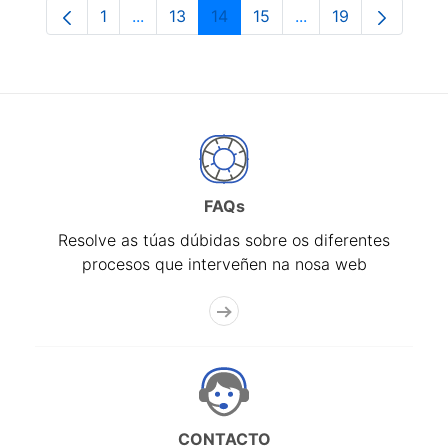
1
...
13
14
15
...
19
Páxina
Páxinas intermedias Use pestaña para na
Páxina
Páxina
Páxina
Páxinas intermedia
Páxina
FAQs
Resolve as túas dúbidas sobre os diferentes
procesos que interveñen na nosa web
CONTACTO