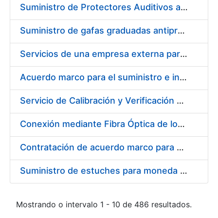
Suministro de Protectores Auditivos a medida para las personas trabajadoras de los Centros de Trabajo de Madrid y Burgos
Suministro de gafas graduadas antiproyecciones para los trabajadores de la FNMT-RCM en los centros de trabajo de Madrid y Burgos
Servicios de una empresa externa para el asesoramiento y resolución de los recursos de alzada que se presentan relacionados con procesos de selección para la FNMT-RCM
Acuerdo marco para el suministro e instalación de persianas, estores y otros complementos
Servicio de Calibración y Verificación Externa de los Equipos de Medición del Servicio de Prevención de la FNMT-RCM
Conexión mediante Fibra Óptica de los Centros de Proceso de Datos (CPDs) de las sedes de la FNMT-RCM de Burgos y Madrid
Contratación de acuerdo marco para el Suministro de Material de Electricidad para la Fábrica Nacional de Moneda y Timbre-Real Casa de la Moneda en su centro de trabajo de Burgos
Suministro de estuches para moneda de 30 €
Mostrando o intervalo 1 - 10 de 486 resultados.