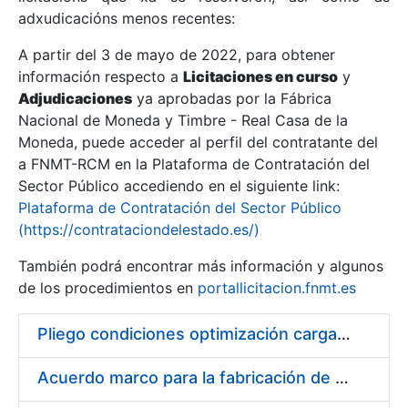
adxudicacións menos recentes:
Mostrar/Ocultar
A partir del 3 de mayo de 2022, para obtener
información respecto a
Licitaciones en curso
y
Mostrar/Ocultar
Adjudicaciones
ya aprobadas por la Fábrica
Mostrar/Ocultar
Nacional de Moneda y Timbre - Real Casa de la
Moneda, puede acceder al perfil del contratante del
a FNMT-RCM en la Plataforma de Contratación del
Sector Público accediendo en el siguiente link:
Plataforma de Contratación del Sector Público
(https://contrataciondelestado.es/)
También podrá encontrar más información y algunos
de los procedimientos en
portallicitacion.fnmt.es
Pliego condiciones optimización cargas compras firmado
Mostrar/Ocultar
Acuerdo marco para la fabricación de piezas