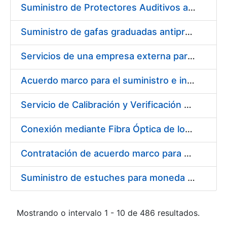
Suministro de Protectores Auditivos a medida para las personas trabajadoras de los Centros de Trabajo de Madrid y Burgos
Suministro de gafas graduadas antiproyecciones para los trabajadores de la FNMT-RCM en los centros de trabajo de Madrid y Burgos
Servicios de una empresa externa para el asesoramiento y resolución de los recursos de alzada que se presentan relacionados con procesos de selección para la FNMT-RCM
Acuerdo marco para el suministro e instalación de persianas, estores y otros complementos
Servicio de Calibración y Verificación Externa de los Equipos de Medición del Servicio de Prevención de la FNMT-RCM
Conexión mediante Fibra Óptica de los Centros de Proceso de Datos (CPDs) de las sedes de la FNMT-RCM de Burgos y Madrid
Contratación de acuerdo marco para el Suministro de Material de Electricidad para la Fábrica Nacional de Moneda y Timbre-Real Casa de la Moneda en su centro de trabajo de Burgos
Suministro de estuches para moneda de 30 €
Mostrando o intervalo 1 - 10 de 486 resultados.