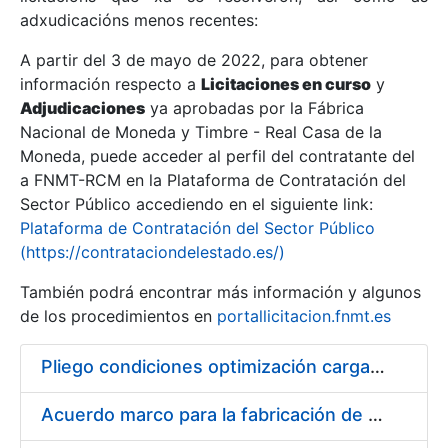
adxudicacións menos recentes:
Mostrar/Ocultar
A partir del 3 de mayo de 2022, para obtener
información respecto a
Licitaciones en curso
y
Mostrar/Ocultar
Adjudicaciones
ya aprobadas por la Fábrica
Mostrar/Ocultar
Nacional de Moneda y Timbre - Real Casa de la
Moneda, puede acceder al perfil del contratante del
a FNMT-RCM en la Plataforma de Contratación del
Sector Público accediendo en el siguiente link:
Plataforma de Contratación del Sector Público
(https://contrataciondelestado.es/)
También podrá encontrar más información y algunos
de los procedimientos en
portallicitacion.fnmt.es
Pliego condiciones optimización cargas compras firmado
Mostrar/Ocultar
Acuerdo marco para la fabricación de piezas