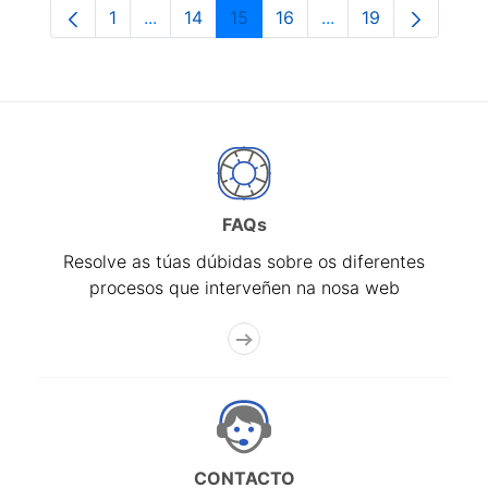
1
...
14
15
16
...
19
Páxina
Páxinas intermedias Use pestaña para na
Páxina
Páxina
Páxina
Páxinas intermedia
Páxina
FAQs
Resolve as túas dúbidas sobre os diferentes
procesos que interveñen na nosa web
CONTACTO