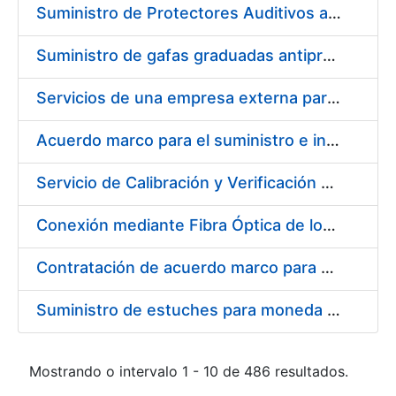
Suministro de Protectores Auditivos a medida para las personas trabajadoras de los Centros de Trabajo de Madrid y Burgos
Suministro de gafas graduadas antiproyecciones para los trabajadores de la FNMT-RCM en los centros de trabajo de Madrid y Burgos
Servicios de una empresa externa para el asesoramiento y resolución de los recursos de alzada que se presentan relacionados con procesos de selección para la FNMT-RCM
Acuerdo marco para el suministro e instalación de persianas, estores y otros complementos
Servicio de Calibración y Verificación Externa de los Equipos de Medición del Servicio de Prevención de la FNMT-RCM
Conexión mediante Fibra Óptica de los Centros de Proceso de Datos (CPDs) de las sedes de la FNMT-RCM de Burgos y Madrid
Contratación de acuerdo marco para el Suministro de Material de Electricidad para la Fábrica Nacional de Moneda y Timbre-Real Casa de la Moneda en su centro de trabajo de Burgos
Suministro de estuches para moneda de 30 €
Mostrando o intervalo 1 - 10 de 486 resultados.