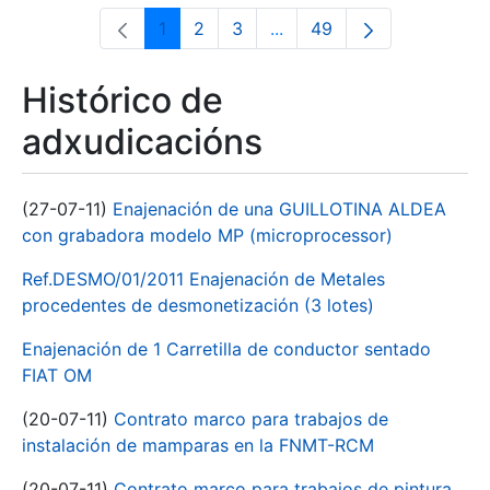
1
2
3
...
49
Páxina
Páxina
Páxina
Páxinas intermedias Use 
Páxina
Histórico de
adxudicacións
(27-07-11)
Enajenación de una GUILLOTINA ALDEA
con grabadora modelo MP (microprocessor)
Ref.DESMO/01/2011 Enajenación de Metales
procedentes de desmonetización (3 lotes)
Enajenación de 1 Carretilla de conductor sentado
FIAT OM
(20-07-11)
Contrato marco para trabajos de
instalación de mamparas en la FNMT-RCM
(20-07-11)
Contrato marco para trabajos de pintura