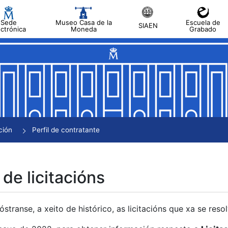
Sede
Museo Casa de la
Escuela de
SIAEN
ectrónica
Moneda
Grabado
tar
tar
tar
tar
ción
Perfil de contratante
tar
 de licitacións
transe, a xeito de histórico, as licitacións que xa se res