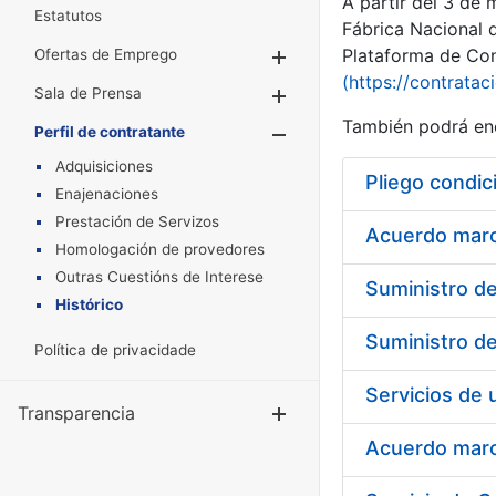
A partir del 3 de
Estatutos
Fábrica Nacional 
Plataforma de Cont
Ofertas de Emprego
Mostrar/Ocultar
(https://contratac
Sala de Prensa
Mostrar/Ocultar
También podrá enc
Perfil de contratante
Mostrar/Oculta
Adquisiciones
Pliego condic
Enajenaciones
Prestación de Servizos
Acuerdo marco
Homologación de provedores
Outras Cuestións de Interese
Histórico
Política de privacidade
Transparencia
Mostrar/Ocul
Acuerdo marco