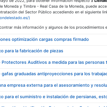
 mayo de 2022, para obtener información respecto a
Licita
de Moneda y Timbre - Real Casa de la Moneda, puede acced
ratación del Sector Público accediendo en el siguiente lin
iondelestado.es/)
ontrar más información y algunos de los procedimientos 
r
iones optimización cargas compras firmado
 para la fabricación de piezas
tar
 para el suministro e instalación de persianas, es