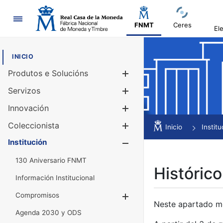
Navegación
FNMT
Ceres
El
INICIO
Produtos e Solucións
Mostrar/Ocul
Servizos
Mostrar/Ocul
Innovación
Mostrar/Ocul
Coleccionista
Mostrar/Ocul
Inicio
Institu
Institución
Mostrar/Ocul
130 Aniversario FNMT
Histórico
Información Institucional
Compromisos
Mostrar/Ocultar
Neste apartado mós
Agenda 2030 y ODS