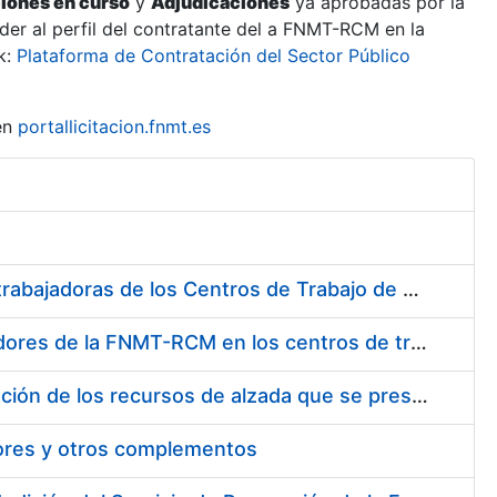
ciones en curso
y
Adjudicaciones
ya aprobadas por la
er al perfil del contratante del a FNMT-RCM en la
k:
Plataforma de Contratación del Sector Público
en
portallicitacion.fnmt.es
Suministro de Protectores Auditivos a medida para las personas trabajadoras de los Centros de Trabajo de Madrid y Burgos
Suministro de gafas graduadas antiproyecciones para los trabajadores de la FNMT-RCM en los centros de trabajo de Madrid y Burgos
Servicios de una empresa externa para el asesoramiento y resolución de los recursos de alzada que se presentan relacionados con procesos de selección para la FNMT-RCM
tores y otros complementos