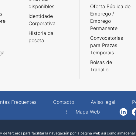
dispoñibles
Oferta Pública de
s
Emprego /
Identidade
bre
Emprego
Corporativa
Permanente
Historia da
Convocatorias
peseta
para Prazas
rga
Temporais
Bolsas de
Traballo
ntas Frecuentes
Contacto
Aviso legal
P
Mapa Web
LinkedIn
Facebook
WhatsAp
 de terceros para facilitar la navegación por la página web así como almacenar 