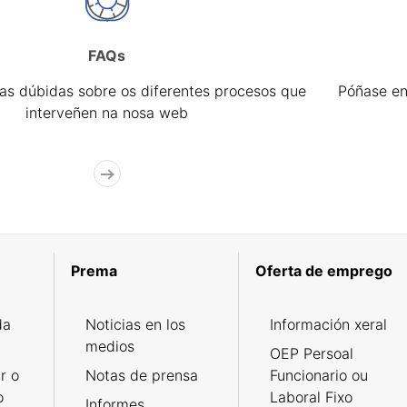
FAQs
úas dúbidas sobre os diferentes procesos que
Póñase en
interveñen na nosa web
Prema
Oferta de emprego
da
Noticias en los
Información xeral
medios
OEP Persoal
r o
Notas de prensa
Funcionario ou
o
Laboral Fixo
Informes