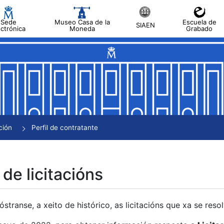
Sede
Museo Casa de la
Escuela de
SIAEN
ectrónica
Moneda
Grabado
tar
tar
tar
tar
ción
Perfil de contratante
tar
 de licitacións
transe, a xeito de histórico, as licitacións que xa se res