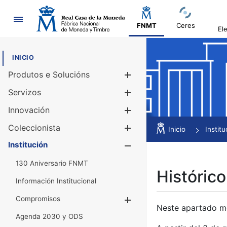
Navegación
FNMT
Ceres
El
INICIO
Produtos e Solucións
Mostrar/Ocul
Servizos
Mostrar/Ocul
Innovación
Mostrar/Ocul
Coleccionista
Mostrar/Ocul
Inicio
Institu
Institución
Mostrar/Ocul
130 Aniversario FNMT
Histórico
Información Institucional
Compromisos
Mostrar/Ocultar
Neste apartado mós
Agenda 2030 y ODS