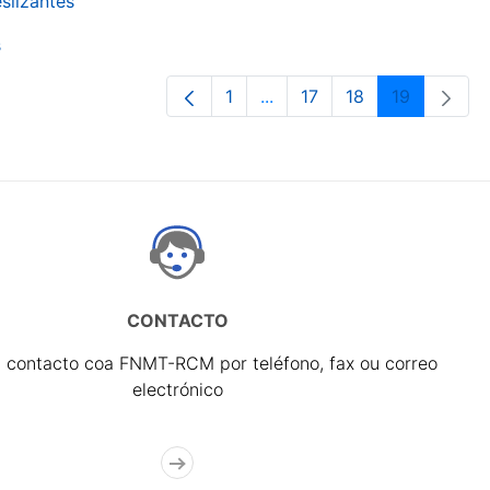
slizantes
s
1
...
17
18
19
Páxina
Páxinas intermedias Use p
Páxina
Páxina
Páxina
CONTACTO
 contacto coa FNMT-RCM por teléfono, fax ou correo
electrónico