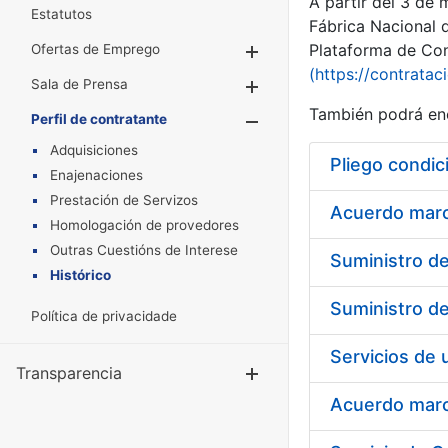
A partir del 3 de
Estatutos
Fábrica Nacional 
Plataforma de Cont
Ofertas de Emprego
Mostrar/Ocultar
(https://contratac
Sala de Prensa
Mostrar/Ocultar
También podrá enc
Perfil de contratante
Mostrar/Oculta
Adquisiciones
Pliego condic
Enajenaciones
Prestación de Servizos
Acuerdo marco
Homologación de provedores
Outras Cuestións de Interese
Histórico
Política de privacidade
Transparencia
Mostrar/Ocul
Acuerdo marco