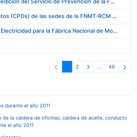
Servicio de Calibración y Verificación Externa de los Equipos de Medición del Servicio de Prevención de la FNMT-RCM
Conexión mediante Fibra Óptica de los Centros de Proceso de Datos (CPDs) de las sedes de la FNMT-RCM de Burgos y Madrid
Contratación de acuerdo marco para el Suministro de Material de Electricidad para la Fábrica Nacional de Moneda y Timbre-Real Casa de la Moneda en su centro de trabajo de Burgos
1
2
3
...
49
Páxina
Páxina
Páxina
Páxinas interme
Páxina
os durante el año 2011
 de la caldera de oficinas, caldera de aceite, conducto
te el año 2011