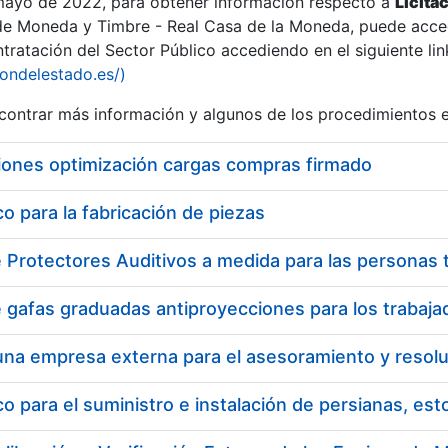
 mayo de 2022, para obtener información respecto a
Licita
de Moneda y Timbre - Real Casa de la Moneda, puede acced
ratación del Sector Público accediendo en el siguiente lin
iondelestado.es/)
ontrar más información y algunos de los procedimientos 
r
iones optimización cargas compras firmado
 para la fabricación de piezas
tar
 para el suministro e instalación de persianas, es