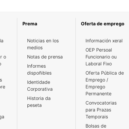
Prema
Oferta de emprego
da
Noticias en los
Información xeral
medios
OEP Persoal
r o
Notas de prensa
Funcionario ou
o
Laboral Fixo
Informes
dispoñibles
Oferta Pública de
s
Emprego /
Identidade
bre
Emprego
Corporativa
Permanente
Historia da
Convocatorias
peseta
para Prazas
rga
Temporais
Bolsas de