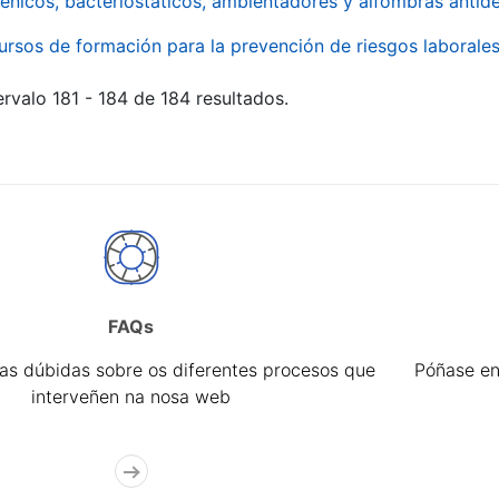
énicos, bacteriostáticos, ambientadores y alfombras antide
ursos de formación para la prevención de riesgos laborale
rvalo 181 - 184 de 184 resultados.
FAQs
úas dúbidas sobre os diferentes procesos que
Póñase en
interveñen na nosa web