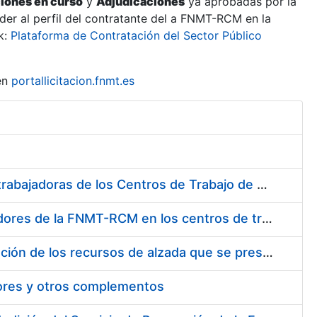
ciones en curso
y
Adjudicaciones
ya aprobadas por la
er al perfil del contratante del a FNMT-RCM en la
k:
Plataforma de Contratación del Sector Público
en
portallicitacion.fnmt.es
Suministro de Protectores Auditivos a medida para las personas trabajadoras de los Centros de Trabajo de Madrid y Burgos
Suministro de gafas graduadas antiproyecciones para los trabajadores de la FNMT-RCM en los centros de trabajo de Madrid y Burgos
Servicios de una empresa externa para el asesoramiento y resolución de los recursos de alzada que se presentan relacionados con procesos de selección para la FNMT-RCM
tores y otros complementos