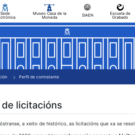
Sede
Museo Casa de la
Escuela de
SIAEN
ectrónica
Moneda
Grabado
tar
tar
tar
tar
ción
Perfil de contratante
tar
 de licitacións
transe, a xeito de histórico, as licitacións que xa se res