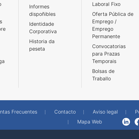
o
Laboral Fixo
Informes
dispoñibles
Oferta Pública de
s
Emprego /
Identidade
bre
Emprego
Corporativa
Permanente
Historia da
Convocatorias
peseta
para Prazas
rga
Temporais
Bolsas de
Traballo
ntas Frecuentes
Contacto
Aviso legal
P
Mapa Web
LinkedIn
Facebook
WhatsAp