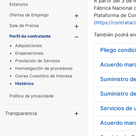
A partir del 3 de
Estatutos
Fábrica Nacional 
Plataforma de Cont
Ofertas de Emprego
Mostrar/Ocultar
(https://contratac
Sala de Prensa
Mostrar/Ocultar
También podrá enc
Perfil de contratante
Mostrar/Oculta
Adquisiciones
Pliego condic
Enajenaciones
Prestación de Servizos
Acuerdo marco
Homologación de provedores
Outras Cuestións de Interese
Histórico
Política de privacidade
Transparencia
Mostrar/Ocul
Acuerdo marco