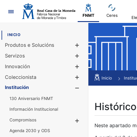
Navegación
FNMT
Ceres
El
INICIO
Produtos e Solucións
Mostrar/Ocul
Servizos
Mostrar/Ocul
Innovación
Mostrar/Ocul
Coleccionista
Mostrar/Ocul
Inicio
Institu
Institución
Mostrar/Ocul
130 Aniversario FNMT
Histórico
Información Institucional
Compromisos
Mostrar/Ocultar
Neste apartado mós
Agenda 2030 y ODS