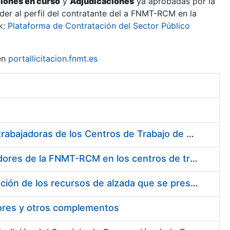
ciones en curso
y
Adjudicaciones
ya aprobadas por la
er al perfil del contratante del a FNMT-RCM en la
k:
Plataforma de Contratación del Sector Público
en
portallicitacion.fnmt.es
Suministro de Protectores Auditivos a medida para las personas trabajadoras de los Centros de Trabajo de Madrid y Burgos
Suministro de gafas graduadas antiproyecciones para los trabajadores de la FNMT-RCM en los centros de trabajo de Madrid y Burgos
Servicios de una empresa externa para el asesoramiento y resolución de los recursos de alzada que se presentan relacionados con procesos de selección para la FNMT-RCM
tores y otros complementos