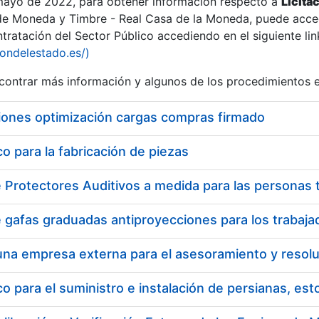
 mayo de 2022, para obtener información respecto a
Licita
de Moneda y Timbre - Real Casa de la Moneda, puede acced
ratación del Sector Público accediendo en el siguiente lin
iondelestado.es/)
ontrar más información y algunos de los procedimientos 
r
iones optimización cargas compras firmado
 para la fabricación de piezas
tar
 para el suministro e instalación de persianas, es