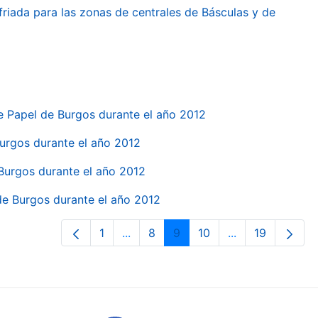
friada para las zonas de centrales de Básculas y de
e Papel de Burgos durante el año 2012
 Burgos durante el año 2012
 Burgos durante el año 2012
 de Burgos durante el año 2012
1
...
8
9
10
...
19
Páxina
Páxinas intermedias Use pestaña pa
Páxina
Páxina
Páxina
Páxinas interme
Páxina