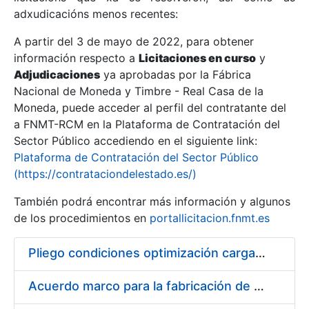
adxudicacións menos recentes:
Mostrar/Ocultar
A partir del 3 de mayo de 2022, para obtener
información respecto a
Licitaciones en curso
y
Mostrar/Ocultar
Adjudicaciones
ya aprobadas por la Fábrica
Mostrar/Ocultar
Nacional de Moneda y Timbre - Real Casa de la
Moneda, puede acceder al perfil del contratante del
a FNMT-RCM en la Plataforma de Contratación del
Sector Público accediendo en el siguiente link:
Plataforma de Contratación del Sector Público
(https://contrataciondelestado.es/)
También podrá encontrar más información y algunos
de los procedimientos en
portallicitacion.fnmt.es
Pliego condiciones optimización cargas compras firmado
Mostrar/Ocultar
Acuerdo marco para la fabricación de piezas