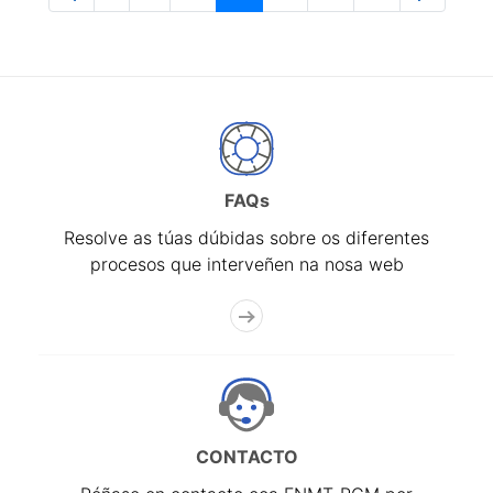
Páxina
Páxinas intermedias Use pestaña para na
Páxina
Páxina
Páxina
Páxina
Páxina
FAQs
Resolve as túas dúbidas sobre os diferentes
procesos que interveñen na nosa web
CONTACTO