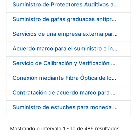
Suministro de Protectores Auditivos a medida para las personas trabajadoras de los Centros de Trabajo de Madrid y Burgos
Suministro de gafas graduadas antiproyecciones para los trabajadores de la FNMT-RCM en los centros de trabajo de Madrid y Burgos
Servicios de una empresa externa para el asesoramiento y resolución de los recursos de alzada que se presentan relacionados con procesos de selección para la FNMT-RCM
Acuerdo marco para el suministro e instalación de persianas, estores y otros complementos
Servicio de Calibración y Verificación Externa de los Equipos de Medición del Servicio de Prevención de la FNMT-RCM
Conexión mediante Fibra Óptica de los Centros de Proceso de Datos (CPDs) de las sedes de la FNMT-RCM de Burgos y Madrid
Contratación de acuerdo marco para el Suministro de Material de Electricidad para la Fábrica Nacional de Moneda y Timbre-Real Casa de la Moneda en su centro de trabajo de Burgos
Suministro de estuches para moneda de 30 €
Mostrando o intervalo 1 - 10 de 486 resultados.