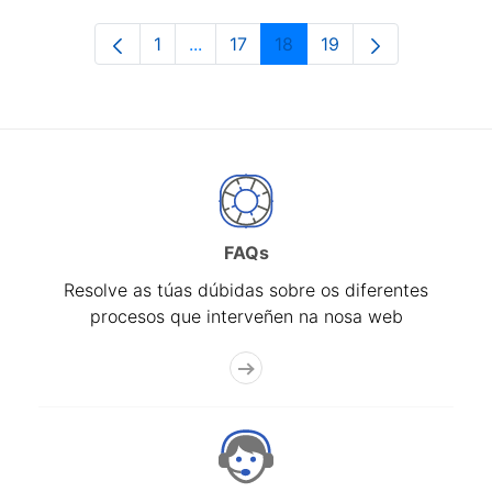
1
...
17
18
19
Páxina
Páxinas intermedias Use pestaña pa
Páxina
Páxina
Páxina
FAQs
Resolve as túas dúbidas sobre os diferentes
procesos que interveñen na nosa web