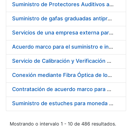
Suministro de Protectores Auditivos a medida para las personas trabajadoras de los Centros de Trabajo de Madrid y Burgos
Suministro de gafas graduadas antiproyecciones para los trabajadores de la FNMT-RCM en los centros de trabajo de Madrid y Burgos
Servicios de una empresa externa para el asesoramiento y resolución de los recursos de alzada que se presentan relacionados con procesos de selección para la FNMT-RCM
Acuerdo marco para el suministro e instalación de persianas, estores y otros complementos
Servicio de Calibración y Verificación Externa de los Equipos de Medición del Servicio de Prevención de la FNMT-RCM
Conexión mediante Fibra Óptica de los Centros de Proceso de Datos (CPDs) de las sedes de la FNMT-RCM de Burgos y Madrid
Contratación de acuerdo marco para el Suministro de Material de Electricidad para la Fábrica Nacional de Moneda y Timbre-Real Casa de la Moneda en su centro de trabajo de Burgos
Suministro de estuches para moneda de 30 €
Mostrando o intervalo 1 - 10 de 486 resultados.