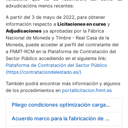
adxudicacións menos recentes:
Mostrar/Ocultar
A partir del 3 de mayo de 2022, para obtener
información respecto a
Licitaciones en curso
y
Mostrar/Ocultar
Adjudicaciones
ya aprobadas por la Fábrica
Mostrar/Ocultar
Nacional de Moneda y Timbre - Real Casa de la
Moneda, puede acceder al perfil del contratante del
a FNMT-RCM en la Plataforma de Contratación del
Sector Público accediendo en el siguiente link:
Plataforma de Contratación del Sector Público
(https://contrataciondelestado.es/)
También podrá encontrar más información y algunos
de los procedimientos en
portallicitacion.fnmt.es
Pliego condiciones optimización cargas compras firmado
Mostrar/Ocultar
Acuerdo marco para la fabricación de piezas