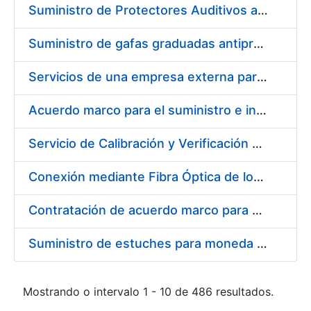
Suministro de Protectores Auditivos a medida para las personas trabajadoras de los Centros de Trabajo de Madrid y Burgos
Suministro de gafas graduadas antiproyecciones para los trabajadores de la FNMT-RCM en los centros de trabajo de Madrid y Burgos
Servicios de una empresa externa para el asesoramiento y resolución de los recursos de alzada que se presentan relacionados con procesos de selección para la FNMT-RCM
Acuerdo marco para el suministro e instalación de persianas, estores y otros complementos
Servicio de Calibración y Verificación Externa de los Equipos de Medición del Servicio de Prevención de la FNMT-RCM
Conexión mediante Fibra Óptica de los Centros de Proceso de Datos (CPDs) de las sedes de la FNMT-RCM de Burgos y Madrid
Contratación de acuerdo marco para el Suministro de Material de Electricidad para la Fábrica Nacional de Moneda y Timbre-Real Casa de la Moneda en su centro de trabajo de Burgos
Suministro de estuches para moneda de 30 €
Mostrando o intervalo 1 - 10 de 486 resultados.