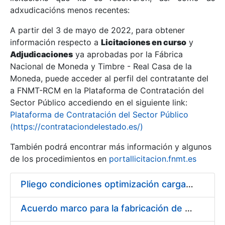
adxudicacións menos recentes:
Mostrar/Ocultar
A partir del 3 de mayo de 2022, para obtener
información respecto a
Licitaciones en curso
y
Mostrar/Ocultar
Adjudicaciones
ya aprobadas por la Fábrica
Mostrar/Ocultar
Nacional de Moneda y Timbre - Real Casa de la
Moneda, puede acceder al perfil del contratante del
a FNMT-RCM en la Plataforma de Contratación del
Sector Público accediendo en el siguiente link:
Plataforma de Contratación del Sector Público
(https://contrataciondelestado.es/)
También podrá encontrar más información y algunos
de los procedimientos en
portallicitacion.fnmt.es
Pliego condiciones optimización cargas compras firmado
Mostrar/Ocultar
Acuerdo marco para la fabricación de piezas