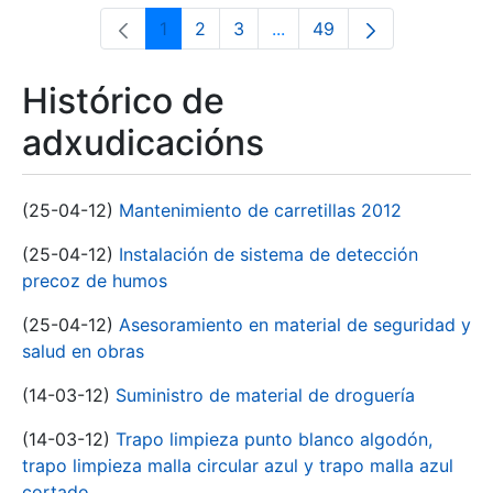
1
2
3
...
49
Páxina
Páxina
Páxina
Páxinas intermedias Use 
Páxina
Histórico de
adxudicacións
(25-04-12)
Mantenimiento de carretillas 2012
(25-04-12)
Instalación de sistema de detección
precoz de humos
(25-04-12)
Asesoramiento en material de seguridad y
salud en obras
(14-03-12)
Suministro de material de droguería
(14-03-12)
Trapo limpieza punto blanco algodón,
trapo limpieza malla circular azul y trapo malla azul
cortado