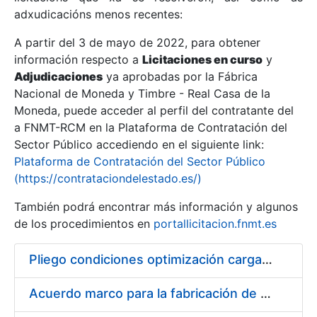
adxudicacións menos recentes:
Mostrar/Ocultar
A partir del 3 de mayo de 2022, para obtener
información respecto a
Licitaciones en curso
y
Mostrar/Ocultar
Adjudicaciones
ya aprobadas por la Fábrica
Mostrar/Ocultar
Nacional de Moneda y Timbre - Real Casa de la
Moneda, puede acceder al perfil del contratante del
a FNMT-RCM en la Plataforma de Contratación del
Sector Público accediendo en el siguiente link:
Plataforma de Contratación del Sector Público
(https://contrataciondelestado.es/)
También podrá encontrar más información y algunos
de los procedimientos en
portallicitacion.fnmt.es
Pliego condiciones optimización cargas compras firmado
Mostrar/Ocultar
Acuerdo marco para la fabricación de piezas