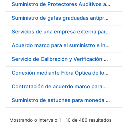
Suministro de Protectores Auditivos a medida para las personas trabajadoras de los Centros de Trabajo de Madrid y Burgos
Suministro de gafas graduadas antiproyecciones para los trabajadores de la FNMT-RCM en los centros de trabajo de Madrid y Burgos
Servicios de una empresa externa para el asesoramiento y resolución de los recursos de alzada que se presentan relacionados con procesos de selección para la FNMT-RCM
Acuerdo marco para el suministro e instalación de persianas, estores y otros complementos
Servicio de Calibración y Verificación Externa de los Equipos de Medición del Servicio de Prevención de la FNMT-RCM
Conexión mediante Fibra Óptica de los Centros de Proceso de Datos (CPDs) de las sedes de la FNMT-RCM de Burgos y Madrid
Contratación de acuerdo marco para el Suministro de Material de Electricidad para la Fábrica Nacional de Moneda y Timbre-Real Casa de la Moneda en su centro de trabajo de Burgos
Suministro de estuches para moneda de 30 €
Mostrando o intervalo 1 - 10 de 486 resultados.