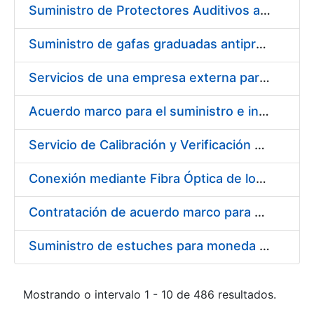
Suministro de Protectores Auditivos a medida para las personas trabajadoras de los Centros de Trabajo de Madrid y Burgos
Suministro de gafas graduadas antiproyecciones para los trabajadores de la FNMT-RCM en los centros de trabajo de Madrid y Burgos
Servicios de una empresa externa para el asesoramiento y resolución de los recursos de alzada que se presentan relacionados con procesos de selección para la FNMT-RCM
Acuerdo marco para el suministro e instalación de persianas, estores y otros complementos
Servicio de Calibración y Verificación Externa de los Equipos de Medición del Servicio de Prevención de la FNMT-RCM
Conexión mediante Fibra Óptica de los Centros de Proceso de Datos (CPDs) de las sedes de la FNMT-RCM de Burgos y Madrid
Contratación de acuerdo marco para el Suministro de Material de Electricidad para la Fábrica Nacional de Moneda y Timbre-Real Casa de la Moneda en su centro de trabajo de Burgos
Suministro de estuches para moneda de 30 €
Mostrando o intervalo 1 - 10 de 486 resultados.