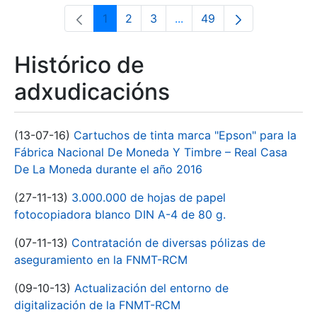
1
2
3
...
49
Páxina
Páxina
Páxina
Páxinas intermedias Use 
Páxina
Histórico de
adxudicacións
(13-07-16)
Cartuchos de tinta marca "Epson" para la
Fábrica Nacional De Moneda Y Timbre – Real Casa
De La Moneda durante el año 2016
(27-11-13)
3.000.000 de hojas de papel
fotocopiadora blanco DIN A-4 de 80 g.
(07-11-13)
Contratación de diversas pólizas de
aseguramiento en la FNMT-RCM
(09-10-13)
Actualización del entorno de
digitalización de la FNMT-RCM