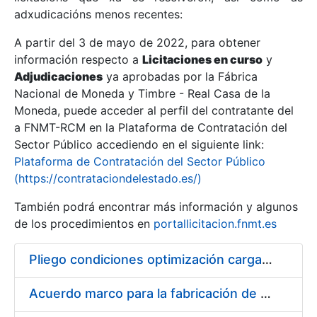
adxudicacións menos recentes:
Mostrar/Ocultar
A partir del 3 de mayo de 2022, para obtener
información respecto a
Licitaciones en curso
y
Mostrar/Ocultar
Adjudicaciones
ya aprobadas por la Fábrica
Mostrar/Ocultar
Nacional de Moneda y Timbre - Real Casa de la
Moneda, puede acceder al perfil del contratante del
a FNMT-RCM en la Plataforma de Contratación del
Sector Público accediendo en el siguiente link:
Plataforma de Contratación del Sector Público
(https://contrataciondelestado.es/)
También podrá encontrar más información y algunos
de los procedimientos en
portallicitacion.fnmt.es
Pliego condiciones optimización cargas compras firmado
Mostrar/Ocultar
Acuerdo marco para la fabricación de piezas