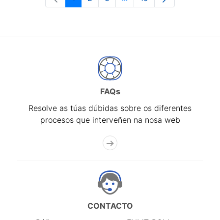
Páxina
Páxina
Páxina
Páxinas intermedias Use 
Páxina
FAQs
Resolve as túas dúbidas sobre os diferentes
procesos que interveñen na nosa web
CONTACTO