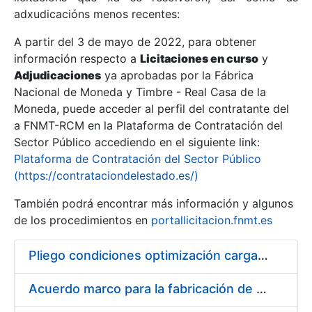
adxudicacións menos recentes:
Mostrar/Ocultar
A partir del 3 de mayo de 2022, para obtener
información respecto a
Licitaciones en curso
y
Mostrar/Ocultar
Adjudicaciones
ya aprobadas por la Fábrica
Mostrar/Ocultar
Nacional de Moneda y Timbre - Real Casa de la
Moneda, puede acceder al perfil del contratante del
a FNMT-RCM en la Plataforma de Contratación del
Sector Público accediendo en el siguiente link:
Plataforma de Contratación del Sector Público
(https://contrataciondelestado.es/)
También podrá encontrar más información y algunos
de los procedimientos en
portallicitacion.fnmt.es
Pliego condiciones optimización cargas compras firmado
Mostrar/Ocultar
Acuerdo marco para la fabricación de piezas