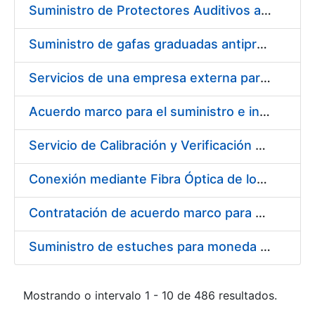
Suministro de Protectores Auditivos a medida para las personas trabajadoras de los Centros de Trabajo de Madrid y Burgos
Suministro de gafas graduadas antiproyecciones para los trabajadores de la FNMT-RCM en los centros de trabajo de Madrid y Burgos
Servicios de una empresa externa para el asesoramiento y resolución de los recursos de alzada que se presentan relacionados con procesos de selección para la FNMT-RCM
Acuerdo marco para el suministro e instalación de persianas, estores y otros complementos
Servicio de Calibración y Verificación Externa de los Equipos de Medición del Servicio de Prevención de la FNMT-RCM
Conexión mediante Fibra Óptica de los Centros de Proceso de Datos (CPDs) de las sedes de la FNMT-RCM de Burgos y Madrid
Contratación de acuerdo marco para el Suministro de Material de Electricidad para la Fábrica Nacional de Moneda y Timbre-Real Casa de la Moneda en su centro de trabajo de Burgos
Suministro de estuches para moneda de 30 €
Mostrando o intervalo 1 - 10 de 486 resultados.