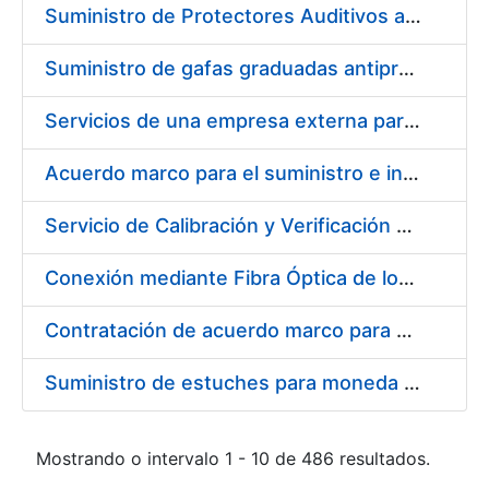
Suministro de Protectores Auditivos a medida para las personas trabajadoras de los Centros de Trabajo de Madrid y Burgos
Suministro de gafas graduadas antiproyecciones para los trabajadores de la FNMT-RCM en los centros de trabajo de Madrid y Burgos
Servicios de una empresa externa para el asesoramiento y resolución de los recursos de alzada que se presentan relacionados con procesos de selección para la FNMT-RCM
Acuerdo marco para el suministro e instalación de persianas, estores y otros complementos
Servicio de Calibración y Verificación Externa de los Equipos de Medición del Servicio de Prevención de la FNMT-RCM
Conexión mediante Fibra Óptica de los Centros de Proceso de Datos (CPDs) de las sedes de la FNMT-RCM de Burgos y Madrid
Contratación de acuerdo marco para el Suministro de Material de Electricidad para la Fábrica Nacional de Moneda y Timbre-Real Casa de la Moneda en su centro de trabajo de Burgos
Suministro de estuches para moneda de 30 €
Mostrando o intervalo 1 - 10 de 486 resultados.