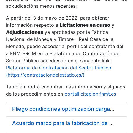
adxudicacións menos recentes:
Mostrar/Ocultar
A partir del 3 de mayo de 2022, para obtener
información respecto a
Licitaciones en curso
y
Mostrar/Ocultar
Adjudicaciones
ya aprobadas por la Fábrica
Mostrar/Ocultar
Nacional de Moneda y Timbre - Real Casa de la
Moneda, puede acceder al perfil del contratante del
a FNMT-RCM en la Plataforma de Contratación del
Sector Público accediendo en el siguiente link:
Plataforma de Contratación del Sector Público
(https://contrataciondelestado.es/)
También podrá encontrar más información y algunos
de los procedimientos en
portallicitacion.fnmt.es
Pliego condiciones optimización cargas compras firmado
Mostrar/Ocultar
Acuerdo marco para la fabricación de piezas