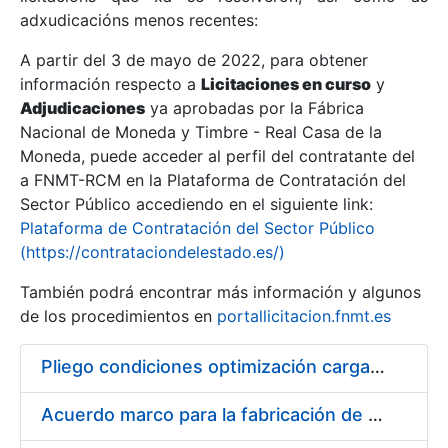
adxudicacións menos recentes:
Mostrar/Ocultar
A partir del 3 de mayo de 2022, para obtener
información respecto a
Licitaciones en curso
y
Mostrar/Ocultar
Adjudicaciones
ya aprobadas por la Fábrica
Mostrar/Ocultar
Nacional de Moneda y Timbre - Real Casa de la
Moneda, puede acceder al perfil del contratante del
a FNMT-RCM en la Plataforma de Contratación del
Sector Público accediendo en el siguiente link:
Plataforma de Contratación del Sector Público
(https://contrataciondelestado.es/)
También podrá encontrar más información y algunos
de los procedimientos en
portallicitacion.fnmt.es
Pliego condiciones optimización cargas compras firmado
Mostrar/Ocultar
Acuerdo marco para la fabricación de piezas