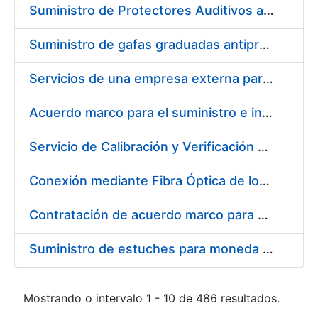
Suministro de Protectores Auditivos a medida para las personas trabajadoras de los Centros de Trabajo de Madrid y Burgos
Suministro de gafas graduadas antiproyecciones para los trabajadores de la FNMT-RCM en los centros de trabajo de Madrid y Burgos
Servicios de una empresa externa para el asesoramiento y resolución de los recursos de alzada que se presentan relacionados con procesos de selección para la FNMT-RCM
Acuerdo marco para el suministro e instalación de persianas, estores y otros complementos
Servicio de Calibración y Verificación Externa de los Equipos de Medición del Servicio de Prevención de la FNMT-RCM
Conexión mediante Fibra Óptica de los Centros de Proceso de Datos (CPDs) de las sedes de la FNMT-RCM de Burgos y Madrid
Contratación de acuerdo marco para el Suministro de Material de Electricidad para la Fábrica Nacional de Moneda y Timbre-Real Casa de la Moneda en su centro de trabajo de Burgos
Suministro de estuches para moneda de 30 €
Mostrando o intervalo 1 - 10 de 486 resultados.