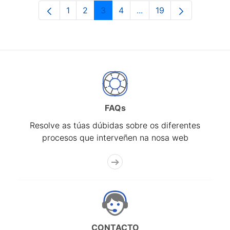
1
2
3
4
...
19
Páxina
Páxina
Páxina
Páxina
Páxinas intermedias Us
Páxina
FAQs
Resolve as túas dúbidas sobre os diferentes
procesos que interveñen na nosa web
CONTACTO