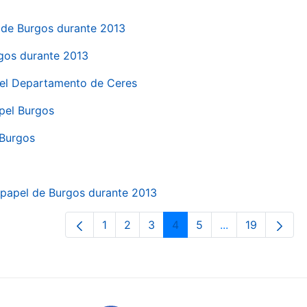
el de Burgos durante 2013
rgos durante 2013
 del Departamento de Ceres
apel Burgos
 Burgos
a papel de Burgos durante 2013
1
2
3
4
5
...
19
Páxina
Páxina
Páxina
Páxina
Páxina
Páxinas interme
Páxina