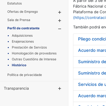
A partir del 3 de
Estatutos
Fábrica Nacional 
Plataforma de Cont
Ofertas de Emprego
Mostrar/Ocultar
(https://contratac
Sala de Prensa
Mostrar/Ocultar
También podrá enc
Perfil de contratante
Mostrar/Oculta
Adquisiciones
Pliego condic
Enajenaciones
Prestación de Servizos
Acuerdo marco
Homologación de provedores
Outras Cuestións de Interese
Histórico
Política de privacidade
Transparencia
Mostrar/Ocul
Acuerdo marco