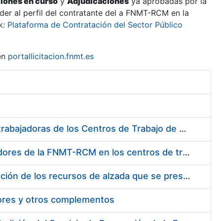
ciones en curso
y
Adjudicaciones
ya aprobadas por la
er al perfil del contratante del a FNMT-RCM en la
k:
Plataforma de Contratación del Sector Público
en
portallicitacion.fnmt.es
Suministro de Protectores Auditivos a medida para las personas trabajadoras de los Centros de Trabajo de Madrid y Burgos
Suministro de gafas graduadas antiproyecciones para los trabajadores de la FNMT-RCM en los centros de trabajo de Madrid y Burgos
Servicios de una empresa externa para el asesoramiento y resolución de los recursos de alzada que se presentan relacionados con procesos de selección para la FNMT-RCM
tores y otros complementos