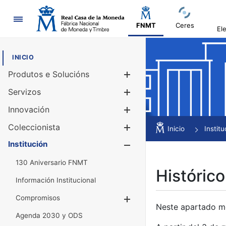
Navegación
FNMT
Ceres
El
INICIO
Produtos e Solucións
Mostrar/Ocul
Servizos
Mostrar/Ocul
Innovación
Mostrar/Ocul
Coleccionista
Mostrar/Ocul
Inicio
Institu
Institución
Mostrar/Ocul
130 Aniversario FNMT
Histórico
Información Institucional
Compromisos
Mostrar/Ocultar
Neste apartado mós
Agenda 2030 y ODS