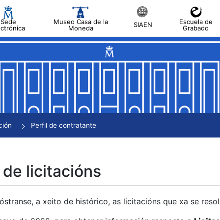
Sede
Museo Casa de la
Escuela de
SIAEN
ectrónica
Moneda
Grabado
tar
tar
tar
tar
ción
Perfil de contratante
tar
 de licitacións
transe, a xeito de histórico, as licitacións que xa se res