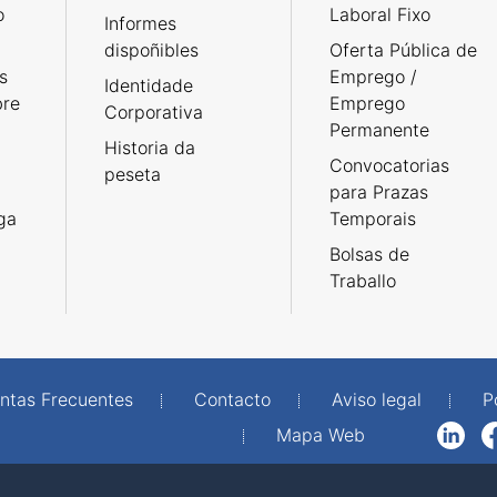
o
Laboral Fixo
Informes
dispoñibles
Oferta Pública de
s
Emprego /
Identidade
bre
Emprego
Corporativa
Permanente
Historia da
Convocatorias
peseta
para Prazas
rga
Temporais
Bolsas de
Traballo
ntas Frecuentes
Contacto
Aviso legal
P
Mapa Web
LinkedIn
Facebook
WhatsAp