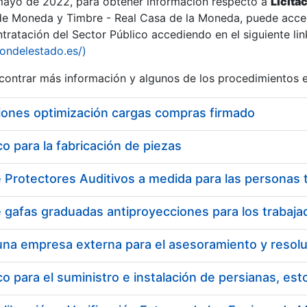
 mayo de 2022, para obtener información respecto a
Licita
de Moneda y Timbre - Real Casa de la Moneda, puede acced
ratación del Sector Público accediendo en el siguiente lin
iondelestado.es/)
ontrar más información y algunos de los procedimientos 
r
iones optimización cargas compras firmado
 para la fabricación de piezas
tar
 para el suministro e instalación de persianas, es