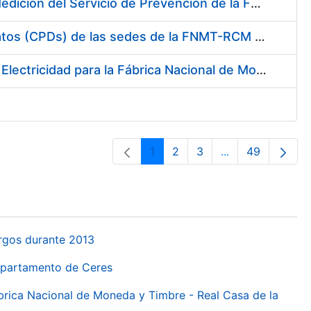
Servicio de Calibración y Verificación Externa de los Equipos de Medición del Servicio de Prevención de la FNMT-RCM
Conexión mediante Fibra Óptica de los Centros de Proceso de Datos (CPDs) de las sedes de la FNMT-RCM de Burgos y Madrid
Contratación de acuerdo marco para el Suministro de Material de Electricidad para la Fábrica Nacional de Moneda y Timbre-Real Casa de la Moneda en su centro de trabajo de Burgos
1
2
3
...
49
Páxina
Páxina
Páxina
Páxinas interme
Páxina
urgos durante 2013
Departamento de Ceres
ábrica Nacional de Moneda y Timbre - Real Casa de la