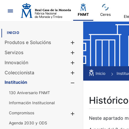
Navegación
FNMT
Ceres
El
INICIO
Produtos e Solucións
Mostrar/Ocul
Servizos
Mostrar/Ocul
Innovación
Mostrar/Ocul
Coleccionista
Mostrar/Ocul
Inicio
Institu
Institución
Mostrar/Ocul
130 Aniversario FNMT
Histórico
Información Institucional
Compromisos
Mostrar/Ocultar
Neste apartado mós
Agenda 2030 y ODS