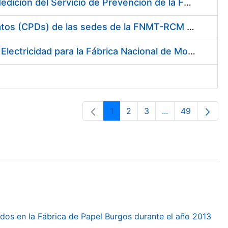
Servicio de Calibración y Verificación Externa de los Equipos de Medición del Servicio de Prevención de la FNMT-RCM
Conexión mediante Fibra Óptica de los Centros de Proceso de Datos (CPDs) de las sedes de la FNMT-RCM de Burgos y Madrid
Contratación de acuerdo marco para el Suministro de Material de Electricidad para la Fábrica Nacional de Moneda y Timbre-Real Casa de la Moneda en su centro de trabajo de Burgos
1
2
3
...
49
Páxina
Páxina
Páxina
Páxinas interme
Páxina
dos en la Fábrica de Papel Burgos durante el año 2013