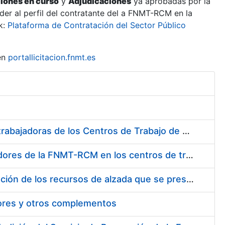
ciones en curso
y
Adjudicaciones
ya aprobadas por la
er al perfil del contratante del a FNMT-RCM en la
k:
Plataforma de Contratación del Sector Público
en
portallicitacion.fnmt.es
Suministro de Protectores Auditivos a medida para las personas trabajadoras de los Centros de Trabajo de Madrid y Burgos
Suministro de gafas graduadas antiproyecciones para los trabajadores de la FNMT-RCM en los centros de trabajo de Madrid y Burgos
Servicios de una empresa externa para el asesoramiento y resolución de los recursos de alzada que se presentan relacionados con procesos de selección para la FNMT-RCM
tores y otros complementos