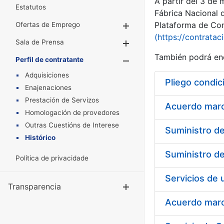
A partir del 3 de
Estatutos
Fábrica Nacional 
Plataforma de Cont
Ofertas de Emprego
Mostrar/Ocultar
(https://contratac
Sala de Prensa
Mostrar/Ocultar
También podrá enc
Perfil de contratante
Mostrar/Oculta
Adquisiciones
Pliego condic
Enajenaciones
Prestación de Servizos
Acuerdo marco
Homologación de provedores
Outras Cuestións de Interese
Histórico
Política de privacidade
Transparencia
Mostrar/Ocul
Acuerdo marco