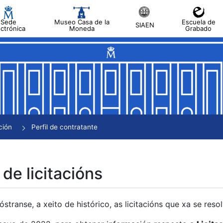
Sede
Museo Casa de la
Escuela de
SIAEN
ectrónica
Moneda
Grabado
tar
tar
tar
tar
ción
Perfil de contratante
tar
 de licitacións
transe, a xeito de histórico, as licitacións que xa se res