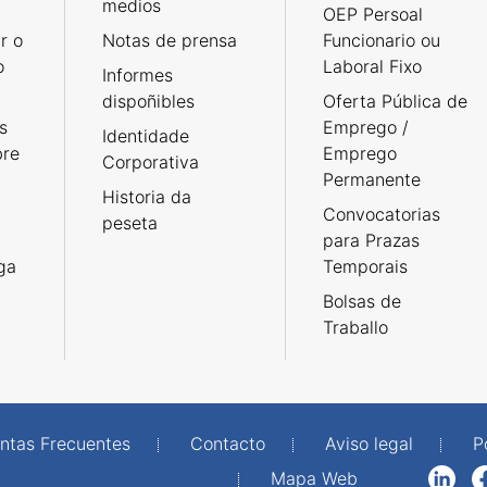
medios
OEP Persoal
r o
Notas de prensa
Funcionario ou
o
Laboral Fixo
Informes
dispoñibles
Oferta Pública de
s
Emprego /
Identidade
bre
Emprego
Corporativa
Permanente
Historia da
Convocatorias
peseta
para Prazas
rga
Temporais
Bolsas de
Traballo
ntas Frecuentes
Contacto
Aviso legal
P
Mapa Web
LinkedIn
Facebook
WhatsAp