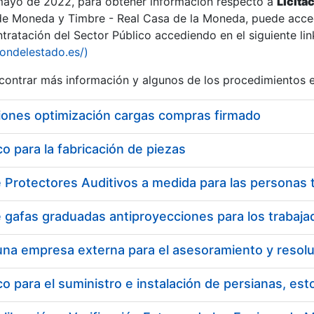
 mayo de 2022, para obtener información respecto a
Licita
de Moneda y Timbre - Real Casa de la Moneda, puede acced
ratación del Sector Público accediendo en el siguiente lin
iondelestado.es/)
ontrar más información y algunos de los procedimientos 
r
iones optimización cargas compras firmado
 para la fabricación de piezas
tar
 para el suministro e instalación de persianas, es