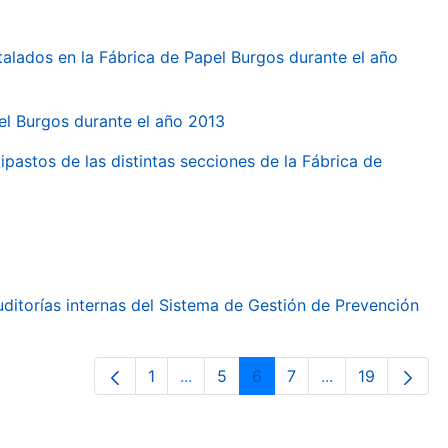
talados en la Fábrica de Papel Burgos durante el año
pel Burgos durante el año 2013
ipastos de las distintas secciones de la Fábrica de
ditorías internas del Sistema de Gestión de Prevención
1
...
5
6
7
...
19
Páxina
Páxinas intermedias Use pestaña p
Páxina
Páxina
Páxina
Páxinas interme
Páxina