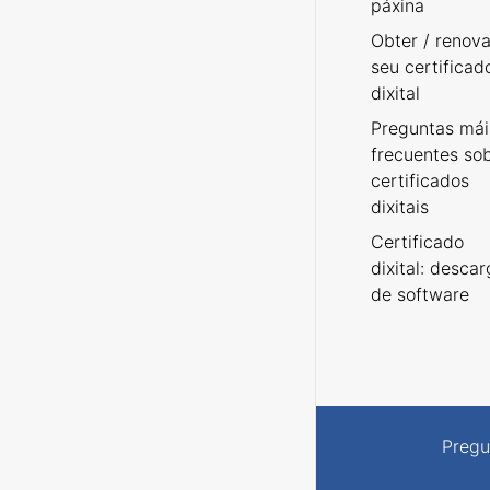
páxina
Obter / renova
seu certificad
dixital
Preguntas mái
frecuentes so
certificados
dixitais
Certificado
dixital: desca
de software
Pregu