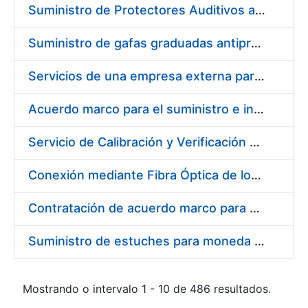
Suministro de Protectores Auditivos a medida para las personas trabajadoras de los Centros de Trabajo de Madrid y Burgos
Suministro de gafas graduadas antiproyecciones para los trabajadores de la FNMT-RCM en los centros de trabajo de Madrid y Burgos
Servicios de una empresa externa para el asesoramiento y resolución de los recursos de alzada que se presentan relacionados con procesos de selección para la FNMT-RCM
Acuerdo marco para el suministro e instalación de persianas, estores y otros complementos
Servicio de Calibración y Verificación Externa de los Equipos de Medición del Servicio de Prevención de la FNMT-RCM
Conexión mediante Fibra Óptica de los Centros de Proceso de Datos (CPDs) de las sedes de la FNMT-RCM de Burgos y Madrid
Contratación de acuerdo marco para el Suministro de Material de Electricidad para la Fábrica Nacional de Moneda y Timbre-Real Casa de la Moneda en su centro de trabajo de Burgos
Suministro de estuches para moneda de 30 €
Mostrando o intervalo 1 - 10 de 486 resultados.