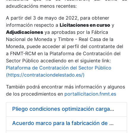
adxudicacións menos recentes:
Mostrar/Ocultar
A partir del 3 de mayo de 2022, para obtener
información respecto a
Licitaciones en curso
y
Mostrar/Ocultar
Adjudicaciones
ya aprobadas por la Fábrica
Mostrar/Ocultar
Nacional de Moneda y Timbre - Real Casa de la
Moneda, puede acceder al perfil del contratante del
a FNMT-RCM en la Plataforma de Contratación del
Sector Público accediendo en el siguiente link:
Plataforma de Contratación del Sector Público
(https://contrataciondelestado.es/)
También podrá encontrar más información y algunos
de los procedimientos en
portallicitacion.fnmt.es
Pliego condiciones optimización cargas compras firmado
Mostrar/Ocultar
Acuerdo marco para la fabricación de piezas