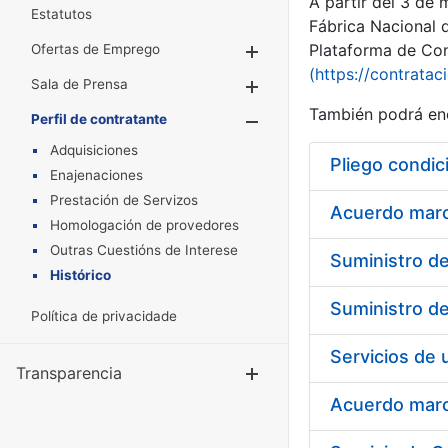
A partir del 3 de
Estatutos
Fábrica Nacional 
Plataforma de Cont
Ofertas de Emprego
Mostrar/Ocultar
(https://contratac
Sala de Prensa
Mostrar/Ocultar
También podrá enc
Perfil de contratante
Mostrar/Oculta
Adquisiciones
Pliego condic
Enajenaciones
Prestación de Servizos
Acuerdo marco
Homologación de provedores
Outras Cuestións de Interese
Histórico
Política de privacidade
Transparencia
Mostrar/Ocul
Acuerdo marco