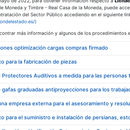
 mayo de 2022, para obtener información respecto a
Licita
de Moneda y Timbre - Real Casa de la Moneda, puede acced
ratación del Sector Público accediendo en el siguiente lin
iondelestado.es/)
ontrar más información y algunos de los procedimientos 
r
iones optimización cargas compras firmado
 para la fabricación de piezas
tar
 para el suministro e instalación de persianas, es