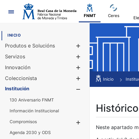
Navegación
FNMT
Ceres
El
INICIO
Produtos e Solucións
Mostrar/Ocul
Servizos
Mostrar/Ocul
Innovación
Mostrar/Ocul
Coleccionista
Mostrar/Ocul
Inicio
Institu
Institución
Mostrar/Ocul
130 Aniversario FNMT
Histórico
Información Institucional
Compromisos
Mostrar/Ocultar
Neste apartado mós
Agenda 2030 y ODS