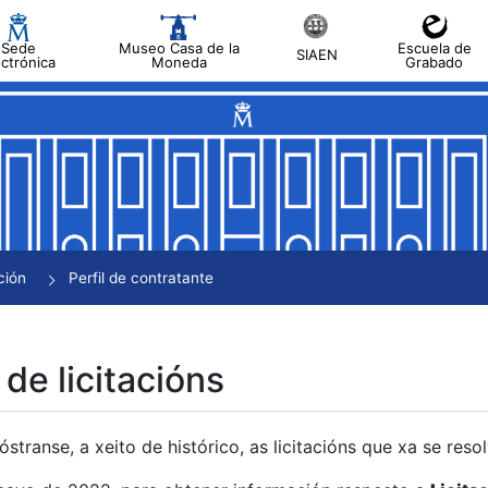
Sede
Museo Casa de la
Escuela de
SIAEN
ectrónica
Moneda
Grabado
tar
tar
tar
tar
ción
Perfil de contratante
tar
 de licitacións
transe, a xeito de histórico, as licitacións que xa se res