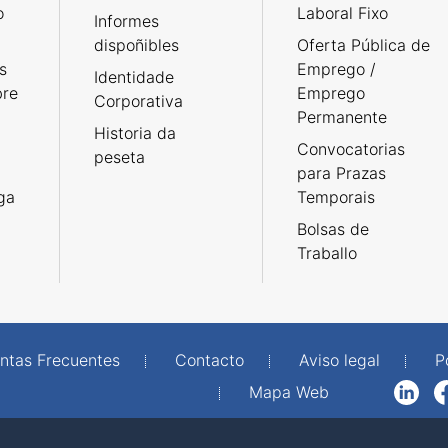
o
Laboral Fixo
Informes
dispoñibles
Oferta Pública de
s
Emprego /
Identidade
bre
Emprego
Corporativa
Permanente
Historia da
Convocatorias
peseta
para Prazas
rga
Temporais
Bolsas de
Traballo
ntas Frecuentes
Contacto
Aviso legal
P
Mapa Web
LinkedIn
Facebook
WhatsAp