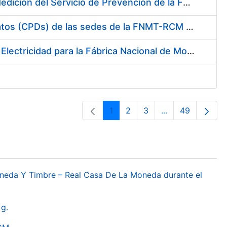
Servicio de Calibración y Verificación Externa de los Equipos de Medición del Servicio de Prevención de la FNMT-RCM
Conexión mediante Fibra Óptica de los Centros de Proceso de Datos (CPDs) de las sedes de la FNMT-RCM de Burgos y Madrid
Contratación de acuerdo marco para el Suministro de Material de Electricidad para la Fábrica Nacional de Moneda y Timbre-Real Casa de la Moneda en su centro de trabajo de Burgos
1
2
3
...
49
Páxina
Páxina
Páxina
Páxinas interme
Páxina
oneda Y Timbre – Real Casa De La Moneda durante el
g.