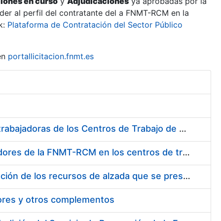
ciones en curso
y
Adjudicaciones
ya aprobadas por la
er al perfil del contratante del a FNMT-RCM en la
k:
Plataforma de Contratación del Sector Público
en
portallicitacion.fnmt.es
Suministro de Protectores Auditivos a medida para las personas trabajadoras de los Centros de Trabajo de Madrid y Burgos
Suministro de gafas graduadas antiproyecciones para los trabajadores de la FNMT-RCM en los centros de trabajo de Madrid y Burgos
Servicios de una empresa externa para el asesoramiento y resolución de los recursos de alzada que se presentan relacionados con procesos de selección para la FNMT-RCM
tores y otros complementos