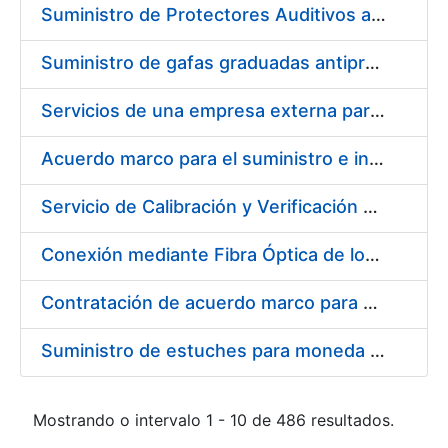
Suministro de Protectores Auditivos a medida para las personas trabajadoras de los Centros de Trabajo de Madrid y Burgos
Suministro de gafas graduadas antiproyecciones para los trabajadores de la FNMT-RCM en los centros de trabajo de Madrid y Burgos
Servicios de una empresa externa para el asesoramiento y resolución de los recursos de alzada que se presentan relacionados con procesos de selección para la FNMT-RCM
Acuerdo marco para el suministro e instalación de persianas, estores y otros complementos
Servicio de Calibración y Verificación Externa de los Equipos de Medición del Servicio de Prevención de la FNMT-RCM
Conexión mediante Fibra Óptica de los Centros de Proceso de Datos (CPDs) de las sedes de la FNMT-RCM de Burgos y Madrid
Contratación de acuerdo marco para el Suministro de Material de Electricidad para la Fábrica Nacional de Moneda y Timbre-Real Casa de la Moneda en su centro de trabajo de Burgos
Suministro de estuches para moneda de 30 €
Mostrando o intervalo 1 - 10 de 486 resultados.