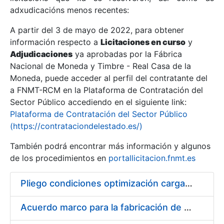
adxudicacións menos recentes:
Mostrar/Ocultar
A partir del 3 de mayo de 2022, para obtener
información respecto a
Licitaciones en curso
y
Mostrar/Ocultar
Adjudicaciones
ya aprobadas por la Fábrica
Mostrar/Ocultar
Nacional de Moneda y Timbre - Real Casa de la
Moneda, puede acceder al perfil del contratante del
a FNMT-RCM en la Plataforma de Contratación del
Sector Público accediendo en el siguiente link:
Plataforma de Contratación del Sector Público
(https://contrataciondelestado.es/)
También podrá encontrar más información y algunos
de los procedimientos en
portallicitacion.fnmt.es
Pliego condiciones optimización cargas compras firmado
Mostrar/Ocultar
Acuerdo marco para la fabricación de piezas