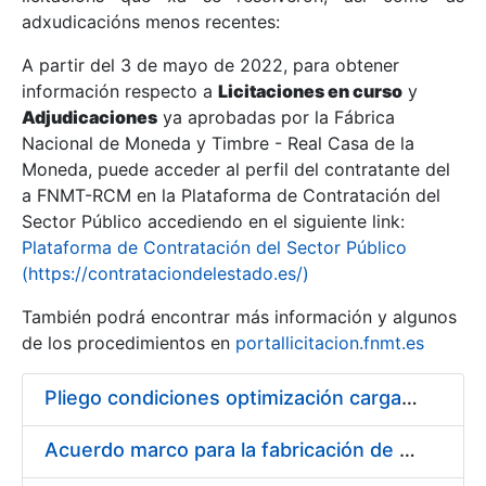
adxudicacións menos recentes:
Mostrar/Ocultar
A partir del 3 de mayo de 2022, para obtener
información respecto a
Licitaciones en curso
y
Mostrar/Ocultar
Adjudicaciones
ya aprobadas por la Fábrica
Mostrar/Ocultar
Nacional de Moneda y Timbre - Real Casa de la
Moneda, puede acceder al perfil del contratante del
a FNMT-RCM en la Plataforma de Contratación del
Sector Público accediendo en el siguiente link:
Plataforma de Contratación del Sector Público
(https://contrataciondelestado.es/)
También podrá encontrar más información y algunos
de los procedimientos en
portallicitacion.fnmt.es
Pliego condiciones optimización cargas compras firmado
Mostrar/Ocultar
Acuerdo marco para la fabricación de piezas