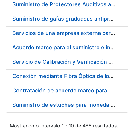
Suministro de Protectores Auditivos a medida para las personas trabajadoras de los Centros de Trabajo de Madrid y Burgos
Suministro de gafas graduadas antiproyecciones para los trabajadores de la FNMT-RCM en los centros de trabajo de Madrid y Burgos
Servicios de una empresa externa para el asesoramiento y resolución de los recursos de alzada que se presentan relacionados con procesos de selección para la FNMT-RCM
Acuerdo marco para el suministro e instalación de persianas, estores y otros complementos
Servicio de Calibración y Verificación Externa de los Equipos de Medición del Servicio de Prevención de la FNMT-RCM
Conexión mediante Fibra Óptica de los Centros de Proceso de Datos (CPDs) de las sedes de la FNMT-RCM de Burgos y Madrid
Contratación de acuerdo marco para el Suministro de Material de Electricidad para la Fábrica Nacional de Moneda y Timbre-Real Casa de la Moneda en su centro de trabajo de Burgos
Suministro de estuches para moneda de 30 €
Mostrando o intervalo 1 - 10 de 486 resultados.