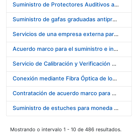
Suministro de Protectores Auditivos a medida para las personas trabajadoras de los Centros de Trabajo de Madrid y Burgos
Suministro de gafas graduadas antiproyecciones para los trabajadores de la FNMT-RCM en los centros de trabajo de Madrid y Burgos
Servicios de una empresa externa para el asesoramiento y resolución de los recursos de alzada que se presentan relacionados con procesos de selección para la FNMT-RCM
Acuerdo marco para el suministro e instalación de persianas, estores y otros complementos
Servicio de Calibración y Verificación Externa de los Equipos de Medición del Servicio de Prevención de la FNMT-RCM
Conexión mediante Fibra Óptica de los Centros de Proceso de Datos (CPDs) de las sedes de la FNMT-RCM de Burgos y Madrid
Contratación de acuerdo marco para el Suministro de Material de Electricidad para la Fábrica Nacional de Moneda y Timbre-Real Casa de la Moneda en su centro de trabajo de Burgos
Suministro de estuches para moneda de 30 €
Mostrando o intervalo 1 - 10 de 486 resultados.