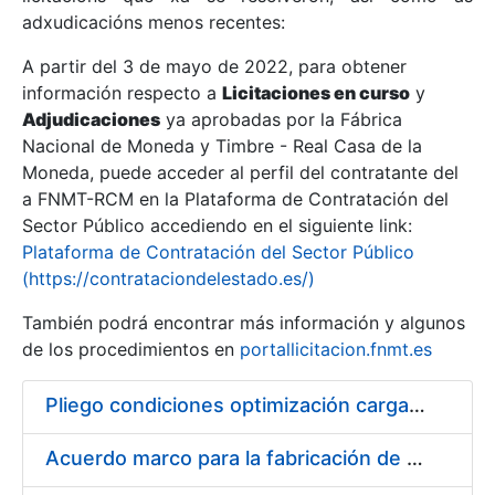
adxudicacións menos recentes:
Mostrar/Ocultar
A partir del 3 de mayo de 2022, para obtener
información respecto a
Licitaciones en curso
y
Mostrar/Ocultar
Adjudicaciones
ya aprobadas por la Fábrica
Mostrar/Ocultar
Nacional de Moneda y Timbre - Real Casa de la
Moneda, puede acceder al perfil del contratante del
a FNMT-RCM en la Plataforma de Contratación del
Sector Público accediendo en el siguiente link:
Plataforma de Contratación del Sector Público
(https://contrataciondelestado.es/)
También podrá encontrar más información y algunos
de los procedimientos en
portallicitacion.fnmt.es
Pliego condiciones optimización cargas compras firmado
Mostrar/Ocultar
Acuerdo marco para la fabricación de piezas