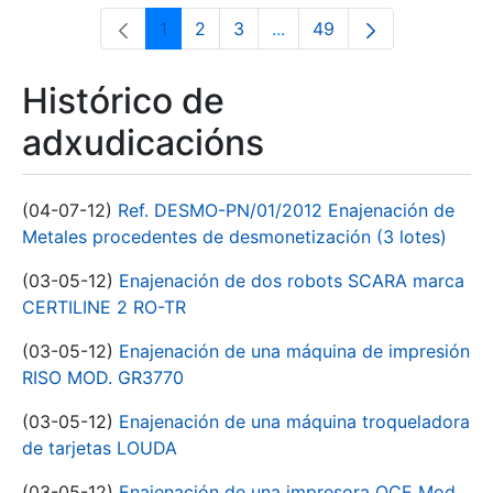
1
2
3
...
49
Páxina
Páxina
Páxina
Páxinas intermedias Use 
Páxina
Histórico de
adxudicacións
(04-07-12)
Ref. DESMO-PN/01/2012 Enajenación de
Metales procedentes de desmonetización (3 lotes)
(03-05-12)
Enajenación de dos robots SCARA marca
CERTILINE 2 RO-TR
(03-05-12)
Enajenación de una máquina de impresión
RISO MOD. GR3770
(03-05-12)
Enajenación de una máquina troqueladora
de tarjetas LOUDA
(03-05-12)
Enajenación de una impresora OCE Mod.