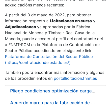
adxudicacións menos recentes:
Mostrar/Ocultar
A partir del 3 de mayo de 2022, para obtener
información respecto a
Licitaciones en curso
y
Mostrar/Ocultar
Adjudicaciones
ya aprobadas por la Fábrica
Mostrar/Ocultar
Nacional de Moneda y Timbre - Real Casa de la
Moneda, puede acceder al perfil del contratante del
a FNMT-RCM en la Plataforma de Contratación del
Sector Público accediendo en el siguiente link:
Plataforma de Contratación del Sector Público
(https://contrataciondelestado.es/)
También podrá encontrar más información y algunos
de los procedimientos en
portallicitacion.fnmt.es
Pliego condiciones optimización cargas compras firmado
Mostrar/Ocultar
Acuerdo marco para la fabricación de piezas