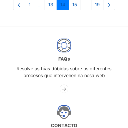
1
...
13
14
15
...
19
Páxina
Páxinas intermedias Use pestaña para na
Páxina
Páxina
Páxina
Páxinas intermedia
Páxina
FAQs
Resolve as túas dúbidas sobre os diferentes
procesos que interveñen na nosa web
CONTACTO