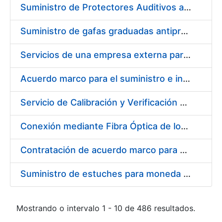
Suministro de Protectores Auditivos a medida para las personas trabajadoras de los Centros de Trabajo de Madrid y Burgos
Suministro de gafas graduadas antiproyecciones para los trabajadores de la FNMT-RCM en los centros de trabajo de Madrid y Burgos
Servicios de una empresa externa para el asesoramiento y resolución de los recursos de alzada que se presentan relacionados con procesos de selección para la FNMT-RCM
Acuerdo marco para el suministro e instalación de persianas, estores y otros complementos
Servicio de Calibración y Verificación Externa de los Equipos de Medición del Servicio de Prevención de la FNMT-RCM
Conexión mediante Fibra Óptica de los Centros de Proceso de Datos (CPDs) de las sedes de la FNMT-RCM de Burgos y Madrid
Contratación de acuerdo marco para el Suministro de Material de Electricidad para la Fábrica Nacional de Moneda y Timbre-Real Casa de la Moneda en su centro de trabajo de Burgos
Suministro de estuches para moneda de 30 €
Mostrando o intervalo 1 - 10 de 486 resultados.