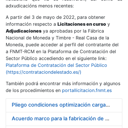
adxudicacións menos recentes:
Mostrar/Ocultar
A partir del 3 de mayo de 2022, para obtener
información respecto a
Licitaciones en curso
y
Mostrar/Ocultar
Adjudicaciones
ya aprobadas por la Fábrica
Mostrar/Ocultar
Nacional de Moneda y Timbre - Real Casa de la
Moneda, puede acceder al perfil del contratante del
a FNMT-RCM en la Plataforma de Contratación del
Sector Público accediendo en el siguiente link:
Plataforma de Contratación del Sector Público
(https://contrataciondelestado.es/)
También podrá encontrar más información y algunos
de los procedimientos en
portallicitacion.fnmt.es
Pliego condiciones optimización cargas compras firmado
Mostrar/Ocultar
Acuerdo marco para la fabricación de piezas