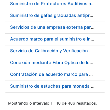
Suministro de Protectores Auditivos a medida para las personas trabajadoras de los Centros de Trabajo de Madrid y Burgos
Suministro de gafas graduadas antiproyecciones para los trabajadores de la FNMT-RCM en los centros de trabajo de Madrid y Burgos
Servicios de una empresa externa para el asesoramiento y resolución de los recursos de alzada que se presentan relacionados con procesos de selección para la FNMT-RCM
Acuerdo marco para el suministro e instalación de persianas, estores y otros complementos
Servicio de Calibración y Verificación Externa de los Equipos de Medición del Servicio de Prevención de la FNMT-RCM
Conexión mediante Fibra Óptica de los Centros de Proceso de Datos (CPDs) de las sedes de la FNMT-RCM de Burgos y Madrid
Contratación de acuerdo marco para el Suministro de Material de Electricidad para la Fábrica Nacional de Moneda y Timbre-Real Casa de la Moneda en su centro de trabajo de Burgos
Suministro de estuches para moneda de 30 €
Mostrando o intervalo 1 - 10 de 486 resultados.