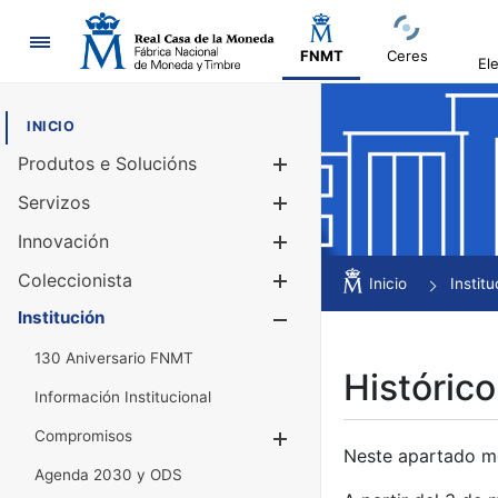
Navegación
FNMT
Ceres
El
INICIO
Produtos e Solucións
Mostrar/Ocul
Servizos
Mostrar/Ocul
Innovación
Mostrar/Ocul
Coleccionista
Mostrar/Ocul
Inicio
Institu
Institución
Mostrar/Ocul
130 Aniversario FNMT
Histórico
Información Institucional
Compromisos
Mostrar/Ocultar
Neste apartado mós
Agenda 2030 y ODS