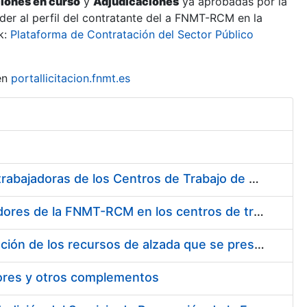
ciones en curso
y
Adjudicaciones
ya aprobadas por la
er al perfil del contratante del a FNMT-RCM en la
k:
Plataforma de Contratación del Sector Público
en
portallicitacion.fnmt.es
Suministro de Protectores Auditivos a medida para las personas trabajadoras de los Centros de Trabajo de Madrid y Burgos
Suministro de gafas graduadas antiproyecciones para los trabajadores de la FNMT-RCM en los centros de trabajo de Madrid y Burgos
Servicios de una empresa externa para el asesoramiento y resolución de los recursos de alzada que se presentan relacionados con procesos de selección para la FNMT-RCM
tores y otros complementos