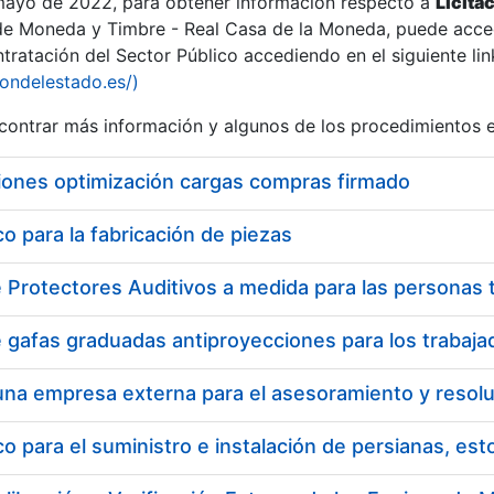
 mayo de 2022, para obtener información respecto a
Licita
de Moneda y Timbre - Real Casa de la Moneda, puede acced
ratación del Sector Público accediendo en el siguiente lin
iondelestado.es/)
ontrar más información y algunos de los procedimientos 
r
iones optimización cargas compras firmado
 para la fabricación de piezas
tar
 para el suministro e instalación de persianas, es