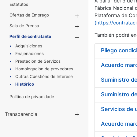
A partir del 3 de
Estatutos
Fábrica Nacional 
Plataforma de Cont
Ofertas de Emprego
Mostrar/Ocultar
(https://contratac
Sala de Prensa
Mostrar/Ocultar
También podrá enc
Perfil de contratante
Mostrar/Oculta
Adquisiciones
Pliego condic
Enajenaciones
Prestación de Servizos
Acuerdo marco
Homologación de provedores
Outras Cuestións de Interese
Histórico
Política de privacidade
Transparencia
Mostrar/Ocul
Acuerdo marco