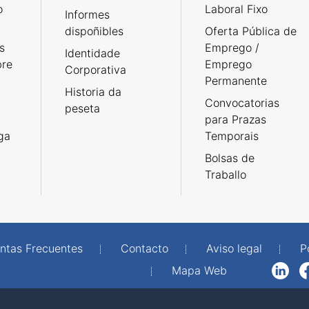
o
Laboral Fixo
Informes
dispoñibles
Oferta Pública de
s
Emprego /
Identidade
bre
Emprego
Corporativa
Permanente
Historia da
Convocatorias
peseta
para Prazas
rga
Temporais
Bolsas de
Traballo
ntas Frecuentes
Contacto
Aviso legal
P
Mapa Web
LinkedIn
Facebook
WhatsAp