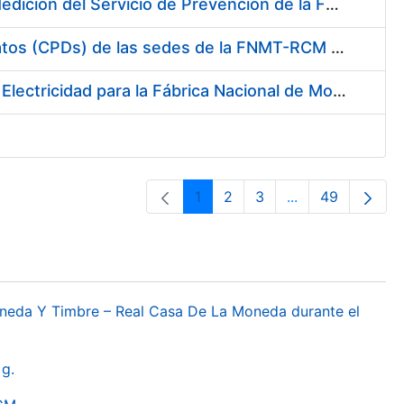
Servicio de Calibración y Verificación Externa de los Equipos de Medición del Servicio de Prevención de la FNMT-RCM
Conexión mediante Fibra Óptica de los Centros de Proceso de Datos (CPDs) de las sedes de la FNMT-RCM de Burgos y Madrid
Contratación de acuerdo marco para el Suministro de Material de Electricidad para la Fábrica Nacional de Moneda y Timbre-Real Casa de la Moneda en su centro de trabajo de Burgos
1
2
3
...
49
Páxina
Páxina
Páxina
Páxinas interme
Páxina
oneda Y Timbre – Real Casa De La Moneda durante el
g.