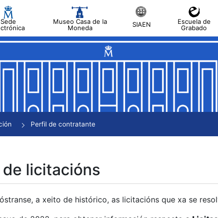
Sede
Museo Casa de la
Escuela de
SIAEN
ectrónica
Moneda
Grabado
tar
tar
tar
tar
ción
Perfil de contratante
tar
 de licitacións
transe, a xeito de histórico, as licitacións que xa se res