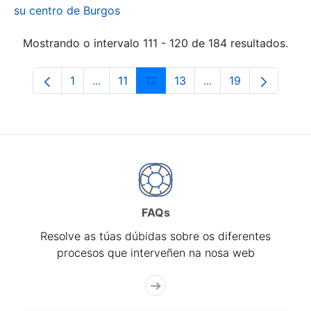
su centro de Burgos
Mostrando o intervalo 111 - 120 de 184 resultados.
1
...
11
12
13
...
19
Páxina
Páxinas intermedias Use pestaña para na
Páxina
Páxina
Páxina
Páxinas intermedia
Páxina
FAQs
Resolve as túas dúbidas sobre os diferentes
procesos que interveñen na nosa web