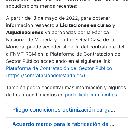
adxudicacións menos recentes:
Mostrar/Ocultar
A partir del 3 de mayo de 2022, para obtener
información respecto a
Licitaciones en curso
y
Mostrar/Ocultar
Adjudicaciones
ya aprobadas por la Fábrica
Mostrar/Ocultar
Nacional de Moneda y Timbre - Real Casa de la
Moneda, puede acceder al perfil del contratante del
a FNMT-RCM en la Plataforma de Contratación del
Sector Público accediendo en el siguiente link:
Plataforma de Contratación del Sector Público
(https://contrataciondelestado.es/)
También podrá encontrar más información y algunos
de los procedimientos en
portallicitacion.fnmt.es
Pliego condiciones optimización cargas compras firmado
Mostrar/Ocultar
Acuerdo marco para la fabricación de piezas