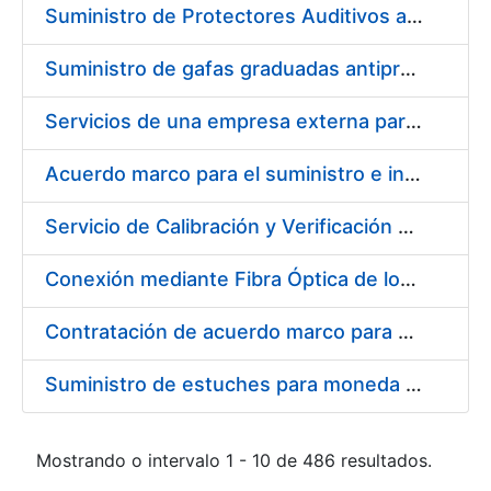
Suministro de Protectores Auditivos a medida para las personas trabajadoras de los Centros de Trabajo de Madrid y Burgos
Suministro de gafas graduadas antiproyecciones para los trabajadores de la FNMT-RCM en los centros de trabajo de Madrid y Burgos
Servicios de una empresa externa para el asesoramiento y resolución de los recursos de alzada que se presentan relacionados con procesos de selección para la FNMT-RCM
Acuerdo marco para el suministro e instalación de persianas, estores y otros complementos
Servicio de Calibración y Verificación Externa de los Equipos de Medición del Servicio de Prevención de la FNMT-RCM
Conexión mediante Fibra Óptica de los Centros de Proceso de Datos (CPDs) de las sedes de la FNMT-RCM de Burgos y Madrid
Contratación de acuerdo marco para el Suministro de Material de Electricidad para la Fábrica Nacional de Moneda y Timbre-Real Casa de la Moneda en su centro de trabajo de Burgos
Suministro de estuches para moneda de 30 €
Mostrando o intervalo 1 - 10 de 486 resultados.