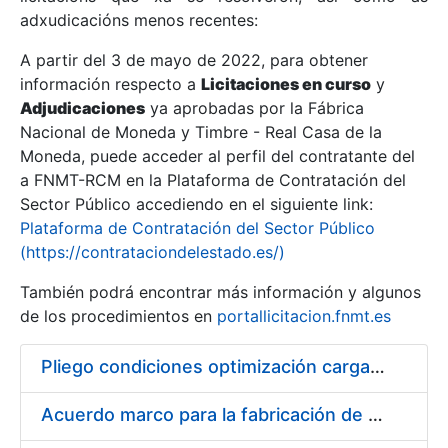
adxudicacións menos recentes:
Mostrar/Ocultar
A partir del 3 de mayo de 2022, para obtener
información respecto a
Licitaciones en curso
y
Mostrar/Ocultar
Adjudicaciones
ya aprobadas por la Fábrica
Mostrar/Ocultar
Nacional de Moneda y Timbre - Real Casa de la
Moneda, puede acceder al perfil del contratante del
a FNMT-RCM en la Plataforma de Contratación del
Sector Público accediendo en el siguiente link:
Plataforma de Contratación del Sector Público
(https://contrataciondelestado.es/)
También podrá encontrar más información y algunos
de los procedimientos en
portallicitacion.fnmt.es
Pliego condiciones optimización cargas compras firmado
Mostrar/Ocultar
Acuerdo marco para la fabricación de piezas