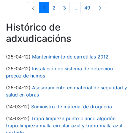
1
2
3
...
49
Páxina
Páxina
Páxina
Páxinas intermedias Use 
Páxina
Histórico de
adxudicacións
(25-04-12)
Mantenimiento de carretillas 2012
(25-04-12)
Instalación de sistema de detección
precoz de humos
(25-04-12)
Asesoramiento en material de seguridad y
salud en obras
(14-03-12)
Suministro de material de droguería
(14-03-12)
Trapo limpieza punto blanco algodón,
trapo limpieza malla circular azul y trapo malla azul
cortado