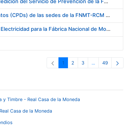
Servicio de Calibración y Verificación Externa de los Equipos de Medición del Servicio de Prevención de la FNMT-RCM
Conexión mediante Fibra Óptica de los Centros de Proceso de Datos (CPDs) de las sedes de la FNMT-RCM de Burgos y Madrid
Contratación de acuerdo marco para el Suministro de Material de Electricidad para la Fábrica Nacional de Moneda y Timbre-Real Casa de la Moneda en su centro de trabajo de Burgos
1
2
3
...
49
Páxina
Páxina
Páxina
Páxinas interme
Páxina
da y Timbre - Real Casa de la Moneda
 Real Casa de la Moneda
endios