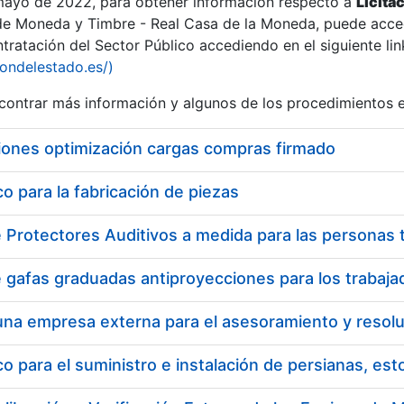
 mayo de 2022, para obtener información respecto a
Licita
de Moneda y Timbre - Real Casa de la Moneda, puede acced
ratación del Sector Público accediendo en el siguiente lin
iondelestado.es/)
ontrar más información y algunos de los procedimientos 
r
iones optimización cargas compras firmado
 para la fabricación de piezas
tar
 para el suministro e instalación de persianas, es