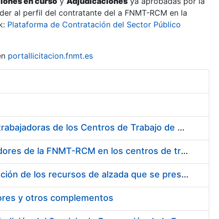
ciones en curso
y
Adjudicaciones
ya aprobadas por la
er al perfil del contratante del a FNMT-RCM en la
k:
Plataforma de Contratación del Sector Público
en
portallicitacion.fnmt.es
Suministro de Protectores Auditivos a medida para las personas trabajadoras de los Centros de Trabajo de Madrid y Burgos
Suministro de gafas graduadas antiproyecciones para los trabajadores de la FNMT-RCM en los centros de trabajo de Madrid y Burgos
Servicios de una empresa externa para el asesoramiento y resolución de los recursos de alzada que se presentan relacionados con procesos de selección para la FNMT-RCM
tores y otros complementos