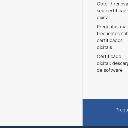
Obter / renova
seu certificad
dixital
Preguntas mái
frecuentes so
certificados
dixitais
Certificado
dixital: desca
de software
Pregu