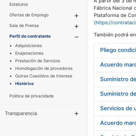
A partir del 3 de
Estatutos
Fábrica Nacional 
Plataforma de Cont
Ofertas de Emprego
Mostrar/Ocultar
(https://contratac
Sala de Prensa
Mostrar/Ocultar
También podrá enc
Perfil de contratante
Mostrar/Oculta
Adquisiciones
Pliego condic
Enajenaciones
Prestación de Servizos
Acuerdo marco
Homologación de provedores
Outras Cuestións de Interese
Histórico
Política de privacidade
Transparencia
Mostrar/Ocul
Acuerdo marco