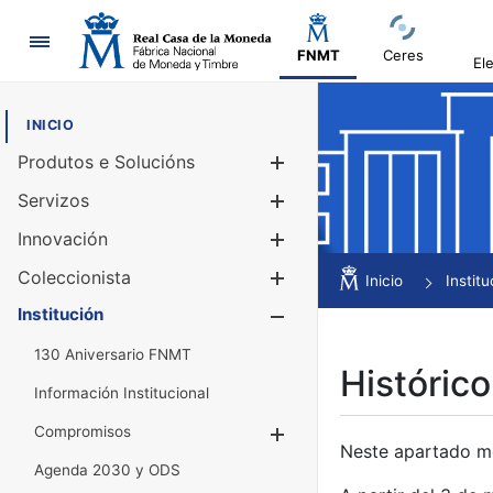
Navegación
FNMT
Ceres
El
INICIO
Produtos e Solucións
Mostrar/Ocul
Servizos
Mostrar/Ocul
Innovación
Mostrar/Ocul
Coleccionista
Mostrar/Ocul
Inicio
Institu
Institución
Mostrar/Ocul
130 Aniversario FNMT
Histórico
Información Institucional
Compromisos
Mostrar/Ocultar
Neste apartado mós
Agenda 2030 y ODS