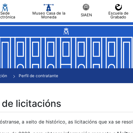
Sede
Museo Casa de la
Escuela de
SIAEN
ectrónica
Moneda
Grabado
tar
tar
tar
tar
ción
Perfil de contratante
tar
 de licitacións
transe, a xeito de histórico, as licitacións que xa se res