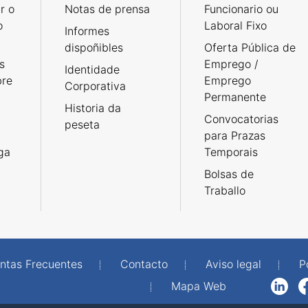
r o
Notas de prensa
Funcionario ou
o
Laboral Fixo
Informes
dispoñibles
Oferta Pública de
s
Emprego /
Identidade
bre
Emprego
Corporativa
Permanente
Historia da
Convocatorias
peseta
para Prazas
rga
Temporais
Bolsas de
Traballo
ntas Frecuentes
Contacto
Aviso legal
P
Mapa Web
LinkedIn
Facebook
WhatsAp