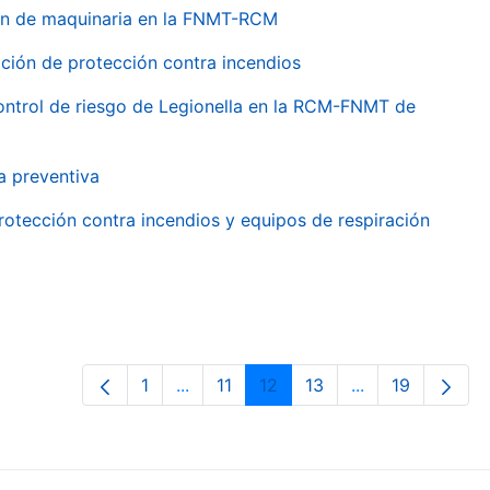
ión de maquinaria en la FNMT-RCM
ción de protección contra incendios
 control de riesgo de Legionella en la RCM-FNMT de
a preventiva
rotección contra incendios y equipos de respiración
1
...
11
12
13
...
19
Páxina
Páxinas intermedias Use pestaña par
Páxina
Páxina
Páxina
Páxinas interme
Páxina