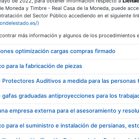
 mayo de 2022, para obtener información respecto a
Licita
de Moneda y Timbre - Real Casa de la Moneda, puede acced
ratación del Sector Público accediendo en el siguiente lin
iondelestado.es/)
ontrar más información y algunos de los procedimientos 
r
iones optimización cargas compras firmado
 para la fabricación de piezas
tar
 para el suministro e instalación de persianas, es