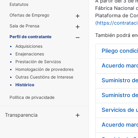
A partir del 3 de
Estatutos
Fábrica Nacional 
Plataforma de Cont
Ofertas de Emprego
Mostrar/Ocultar
(https://contratac
Sala de Prensa
Mostrar/Ocultar
También podrá enc
Perfil de contratante
Mostrar/Oculta
Adquisiciones
Pliego condic
Enajenaciones
Prestación de Servizos
Acuerdo marco
Homologación de provedores
Outras Cuestións de Interese
Histórico
Política de privacidade
Transparencia
Mostrar/Ocul
Acuerdo marco