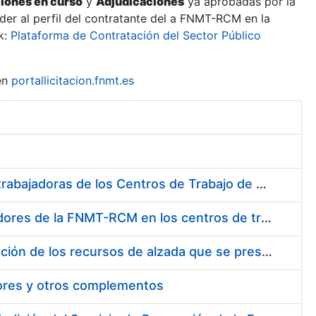
ciones en curso
y
Adjudicaciones
ya aprobadas por la
er al perfil del contratante del a FNMT-RCM en la
k:
Plataforma de Contratación del Sector Público
en
portallicitacion.fnmt.es
Suministro de Protectores Auditivos a medida para las personas trabajadoras de los Centros de Trabajo de Madrid y Burgos
Suministro de gafas graduadas antiproyecciones para los trabajadores de la FNMT-RCM en los centros de trabajo de Madrid y Burgos
Servicios de una empresa externa para el asesoramiento y resolución de los recursos de alzada que se presentan relacionados con procesos de selección para la FNMT-RCM
tores y otros complementos