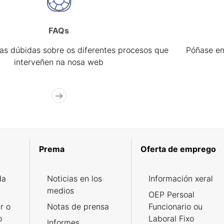
FAQs
úas dúbidas sobre os diferentes procesos que
Póñase en
interveñen na nosa web
Prema
Oferta de emprego
da
Noticias en los
Información xeral
medios
OEP Persoal
r o
Notas de prensa
Funcionario ou
o
Laboral Fixo
Informes