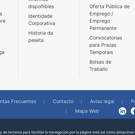
dispoñibles
Oferta Pública de
s
Emprego /
Identidade
bre
Emprego
Corporativa
Permanente
Historia da
Convocatorias
peseta
para Prazas
rga
Temporais
Bolsas de
Traballo
ntas Frecuentes
Contacto
Aviso legal
P
Mapa Web
LinkedIn
Facebook
WhatsAp
 de terceros para facilitar la navegación por la página web así como almacenar 