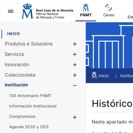
Navegación
FNMT
Ceres
El
INICIO
Produtos e Solucións
Mostrar/Ocul
Servizos
Mostrar/Ocul
Innovación
Mostrar/Ocul
Coleccionista
Mostrar/Ocul
Inicio
Institu
Institución
Mostrar/Ocul
130 Aniversario FNMT
Histórico
Información Institucional
Compromisos
Mostrar/Ocultar
Neste apartado mós
Agenda 2030 y ODS