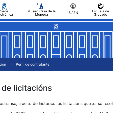
Sede
Museo Casa de la
Escuela de
SIAEN
ectrónica
Moneda
Grabado
tar
tar
tar
tar
ción
Perfil de contratante
tar
 de licitacións
transe, a xeito de histórico, as licitacións que xa se res