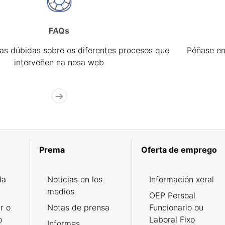
FAQs
úas dúbidas sobre os diferentes procesos que
Póñase en
interveñen na nosa web
Prema
Oferta de emprego
da
Noticias en los
Información xeral
medios
OEP Persoal
r o
Notas de prensa
Funcionario ou
o
Laboral Fixo
Informes