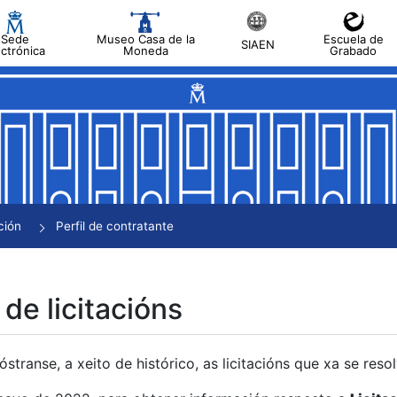
Sede
Museo Casa de la
Escuela de
SIAEN
ectrónica
Moneda
Grabado
tar
tar
tar
tar
ción
Perfil de contratante
tar
 de licitacións
transe, a xeito de histórico, as licitacións que xa se res