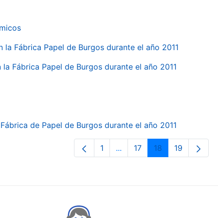
ímicos
en la Fábrica Papel de Burgos durante el año 2011
en la Fábrica Papel de Burgos durante el año 2011
la Fábrica de Papel de Burgos durante el año 2011
1
...
17
18
19
Páxina
Páxinas intermedias Use p
Páxina
Páxina
Páxina