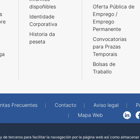
dispoñibles
Oferta Pública de
s
Emprego /
Identidade
bre
Emprego
Corporativa
Permanente
Historia da
Convocatorias
peseta
para Prazas
rga
Temporais
Bolsas de
Traballo
ntas Frecuentes
Contacto
Aviso legal
P
Mapa Web
LinkedIn
Facebook
WhatsAp
 de terceros para facilitar la navegación por la página web así como almacenar 