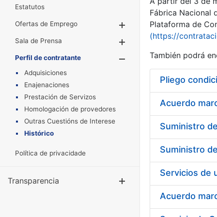
A partir del 3 de
Estatutos
Fábrica Nacional 
Plataforma de Cont
Ofertas de Emprego
Mostrar/Ocultar
(https://contratac
Sala de Prensa
Mostrar/Ocultar
También podrá enc
Perfil de contratante
Mostrar/Oculta
Adquisiciones
Pliego condic
Enajenaciones
Prestación de Servizos
Acuerdo marco
Homologación de provedores
Outras Cuestións de Interese
Histórico
Política de privacidade
Transparencia
Mostrar/Ocul
Acuerdo marco