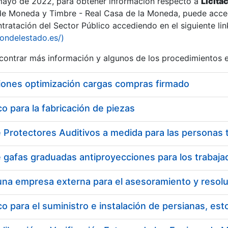
 mayo de 2022, para obtener información respecto a
Licita
de Moneda y Timbre - Real Casa de la Moneda, puede acced
ratación del Sector Público accediendo en el siguiente lin
iondelestado.es/)
ontrar más información y algunos de los procedimientos 
r
iones optimización cargas compras firmado
 para la fabricación de piezas
tar
 para el suministro e instalación de persianas, es