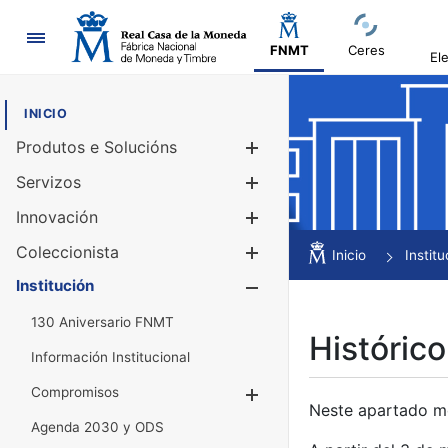
Navegación
FNMT
Ceres
El
INICIO
Produtos e Solucións
Mostrar/Ocul
Servizos
Mostrar/Ocul
Innovación
Mostrar/Ocul
Coleccionista
Mostrar/Ocul
Inicio
Institu
Institución
Mostrar/Ocul
130 Aniversario FNMT
Histórico
Información Institucional
Compromisos
Mostrar/Ocultar
Neste apartado mós
Agenda 2030 y ODS