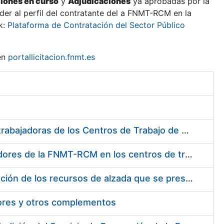
ciones en curso
y
Adjudicaciones
ya aprobadas por la
er al perfil del contratante del a FNMT-RCM en la
k:
Plataforma de Contratación del Sector Público
en
portallicitacion.fnmt.es
Suministro de Protectores Auditivos a medida para las personas trabajadoras de los Centros de Trabajo de Madrid y Burgos
Suministro de gafas graduadas antiproyecciones para los trabajadores de la FNMT-RCM en los centros de trabajo de Madrid y Burgos
Servicios de una empresa externa para el asesoramiento y resolución de los recursos de alzada que se presentan relacionados con procesos de selección para la FNMT-RCM
tores y otros complementos