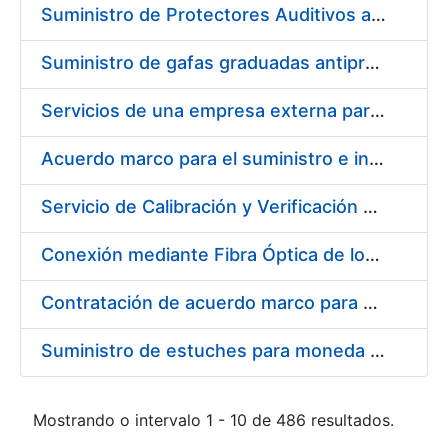
Suministro de Protectores Auditivos a medida para las personas trabajadoras de los Centros de Trabajo de Madrid y Burgos
Suministro de gafas graduadas antiproyecciones para los trabajadores de la FNMT-RCM en los centros de trabajo de Madrid y Burgos
Servicios de una empresa externa para el asesoramiento y resolución de los recursos de alzada que se presentan relacionados con procesos de selección para la FNMT-RCM
Acuerdo marco para el suministro e instalación de persianas, estores y otros complementos
Servicio de Calibración y Verificación Externa de los Equipos de Medición del Servicio de Prevención de la FNMT-RCM
Conexión mediante Fibra Óptica de los Centros de Proceso de Datos (CPDs) de las sedes de la FNMT-RCM de Burgos y Madrid
Contratación de acuerdo marco para el Suministro de Material de Electricidad para la Fábrica Nacional de Moneda y Timbre-Real Casa de la Moneda en su centro de trabajo de Burgos
Suministro de estuches para moneda de 30 €
Mostrando o intervalo 1 - 10 de 486 resultados.