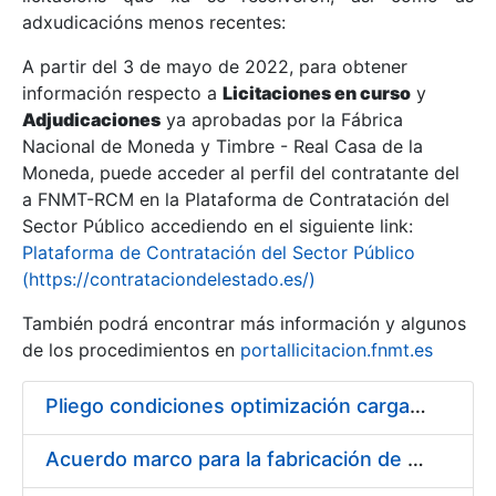
adxudicacións menos recentes:
Mostrar/Ocultar
A partir del 3 de mayo de 2022, para obtener
información respecto a
Licitaciones en curso
y
Mostrar/Ocultar
Adjudicaciones
ya aprobadas por la Fábrica
Mostrar/Ocultar
Nacional de Moneda y Timbre - Real Casa de la
Moneda, puede acceder al perfil del contratante del
a FNMT-RCM en la Plataforma de Contratación del
Sector Público accediendo en el siguiente link:
Plataforma de Contratación del Sector Público
(https://contrataciondelestado.es/)
También podrá encontrar más información y algunos
de los procedimientos en
portallicitacion.fnmt.es
Pliego condiciones optimización cargas compras firmado
Mostrar/Ocultar
Acuerdo marco para la fabricación de piezas