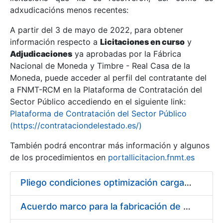
adxudicacións menos recentes:
Mostrar/Ocultar
A partir del 3 de mayo de 2022, para obtener
información respecto a
Licitaciones en curso
y
Mostrar/Ocultar
Adjudicaciones
ya aprobadas por la Fábrica
Mostrar/Ocultar
Nacional de Moneda y Timbre - Real Casa de la
Moneda, puede acceder al perfil del contratante del
a FNMT-RCM en la Plataforma de Contratación del
Sector Público accediendo en el siguiente link:
Plataforma de Contratación del Sector Público
(https://contrataciondelestado.es/)
También podrá encontrar más información y algunos
de los procedimientos en
portallicitacion.fnmt.es
Pliego condiciones optimización cargas compras firmado
Mostrar/Ocultar
Acuerdo marco para la fabricación de piezas