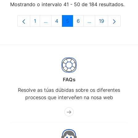
Mostrando o intervalo 41 - 50 de 184 resultados.
1
...
4
5
6
...
19
Páxina
Páxinas intermedias Use pestaña para 
Páxina
Páxina
Páxina
Páxinas intermedias 
Páxina
FAQs
Resolve as túas dúbidas sobre os diferentes
procesos que interveñen na nosa web