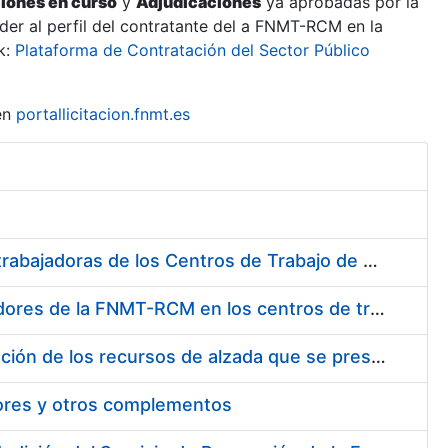
ciones en curso
y
Adjudicaciones
ya aprobadas por la
er al perfil del contratante del a FNMT-RCM en la
k:
Plataforma de Contratación del Sector Público
en
portallicitacion.fnmt.es
Suministro de Protectores Auditivos a medida para las personas trabajadoras de los Centros de Trabajo de Madrid y Burgos
Suministro de gafas graduadas antiproyecciones para los trabajadores de la FNMT-RCM en los centros de trabajo de Madrid y Burgos
Servicios de una empresa externa para el asesoramiento y resolución de los recursos de alzada que se presentan relacionados con procesos de selección para la FNMT-RCM
tores y otros complementos