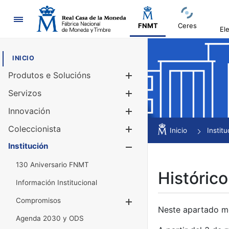
Navegación
FNMT
Ceres
El
INICIO
Produtos e Solucións
Mostrar/Ocul
Servizos
Mostrar/Ocul
Innovación
Mostrar/Ocul
Coleccionista
Mostrar/Ocul
Inicio
Institu
Institución
Mostrar/Ocul
130 Aniversario FNMT
Histórico
Información Institucional
Compromisos
Mostrar/Ocultar
Neste apartado mós
Agenda 2030 y ODS