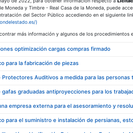
 mayo de 2022, para obtener información respecto a
Licita
de Moneda y Timbre - Real Casa de la Moneda, puede acced
ratación del Sector Público accediendo en el siguiente lin
iondelestado.es/)
ontrar más información y algunos de los procedimientos 
r
iones optimización cargas compras firmado
 para la fabricación de piezas
tar
 para el suministro e instalación de persianas, es