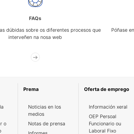
FAQs
úas dúbidas sobre os diferentes procesos que
Póñase en
interveñen na nosa web
Prema
Oferta de emprego
da
Noticias en los
Información xeral
medios
OEP Persoal
r o
Notas de prensa
Funcionario ou
o
Laboral Fixo
Informes