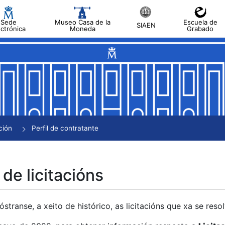
Sede
Museo Casa de la
Escuela de
SIAEN
ectrónica
Moneda
Grabado
tar
tar
tar
tar
ción
Perfil de contratante
tar
 de licitacións
transe, a xeito de histórico, as licitacións que xa se res