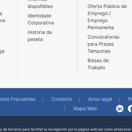
dispoñibles
Oferta Pública de
s
Emprego /
Identidade
bre
Emprego
Corporativa
Permanente
Historia da
Convocatorias
peseta
para Prazas
rga
Temporais
Bolsas de
Traballo
ntas Frecuentes
Contacto
Aviso legal
P
Mapa Web
LinkedIn
Facebook
WhatsAp
 de terceros para facilitar la navegación por la página web así como almacenar 