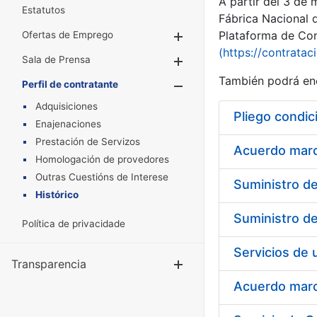
A partir del 3 de
Estatutos
Fábrica Nacional 
Plataforma de Cont
Ofertas de Emprego
Mostrar/Ocultar
(https://contratac
Sala de Prensa
Mostrar/Ocultar
También podrá enc
Perfil de contratante
Mostrar/Oculta
Adquisiciones
Pliego condic
Enajenaciones
Prestación de Servizos
Acuerdo marco
Homologación de provedores
Outras Cuestións de Interese
Histórico
Política de privacidade
Transparencia
Mostrar/Ocul
Acuerdo marco