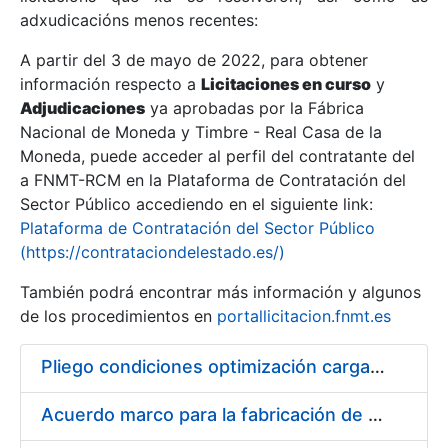
adxudicacións menos recentes:
Mostrar/Ocultar
A partir del 3 de mayo de 2022, para obtener
información respecto a
Licitaciones en curso
y
Mostrar/Ocultar
Adjudicaciones
ya aprobadas por la Fábrica
Mostrar/Ocultar
Nacional de Moneda y Timbre - Real Casa de la
Moneda, puede acceder al perfil del contratante del
a FNMT-RCM en la Plataforma de Contratación del
Sector Público accediendo en el siguiente link:
Plataforma de Contratación del Sector Público
(https://contrataciondelestado.es/)
También podrá encontrar más información y algunos
de los procedimientos en
portallicitacion.fnmt.es
Pliego condiciones optimización cargas compras firmado
Mostrar/Ocultar
Acuerdo marco para la fabricación de piezas