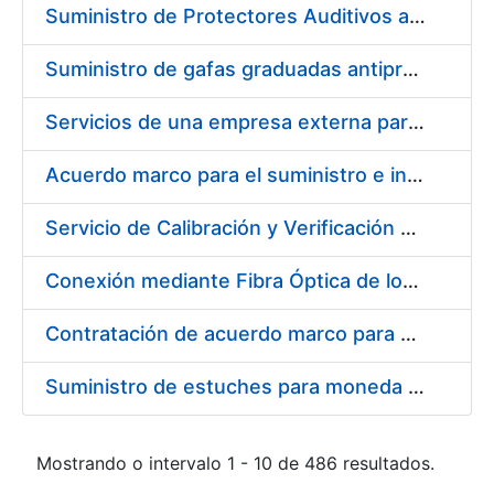
Suministro de Protectores Auditivos a medida para las personas trabajadoras de los Centros de Trabajo de Madrid y Burgos
Suministro de gafas graduadas antiproyecciones para los trabajadores de la FNMT-RCM en los centros de trabajo de Madrid y Burgos
Servicios de una empresa externa para el asesoramiento y resolución de los recursos de alzada que se presentan relacionados con procesos de selección para la FNMT-RCM
Acuerdo marco para el suministro e instalación de persianas, estores y otros complementos
Servicio de Calibración y Verificación Externa de los Equipos de Medición del Servicio de Prevención de la FNMT-RCM
Conexión mediante Fibra Óptica de los Centros de Proceso de Datos (CPDs) de las sedes de la FNMT-RCM de Burgos y Madrid
Contratación de acuerdo marco para el Suministro de Material de Electricidad para la Fábrica Nacional de Moneda y Timbre-Real Casa de la Moneda en su centro de trabajo de Burgos
Suministro de estuches para moneda de 30 €
Mostrando o intervalo 1 - 10 de 486 resultados.