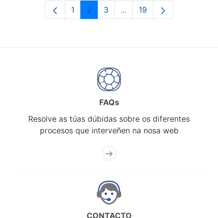
1
2
3
...
19
Páxina
Páxina
Páxina
Páxinas intermedias Use 
Páxina
FAQs
Resolve as túas dúbidas sobre os diferentes
procesos que interveñen na nosa web
CONTACTO