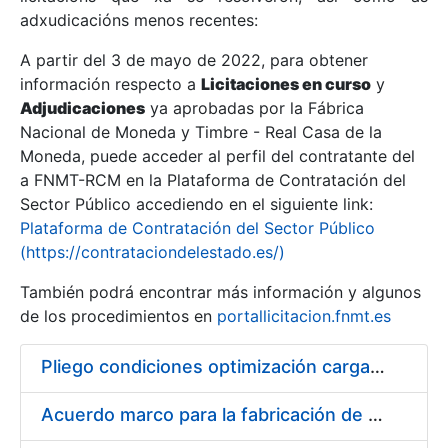
adxudicacións menos recentes:
Mostrar/Ocultar
A partir del 3 de mayo de 2022, para obtener
información respecto a
Licitaciones en curso
y
Mostrar/Ocultar
Adjudicaciones
ya aprobadas por la Fábrica
Mostrar/Ocultar
Nacional de Moneda y Timbre - Real Casa de la
Moneda, puede acceder al perfil del contratante del
a FNMT-RCM en la Plataforma de Contratación del
Sector Público accediendo en el siguiente link:
Plataforma de Contratación del Sector Público
(https://contrataciondelestado.es/)
También podrá encontrar más información y algunos
de los procedimientos en
portallicitacion.fnmt.es
Pliego condiciones optimización cargas compras firmado
Mostrar/Ocultar
Acuerdo marco para la fabricación de piezas