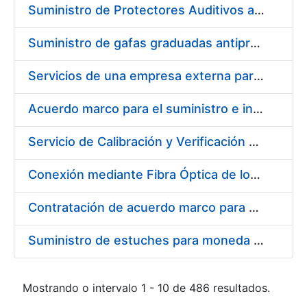
Suministro de Protectores Auditivos a medida para las personas trabajadoras de los Centros de Trabajo de Madrid y Burgos
Suministro de gafas graduadas antiproyecciones para los trabajadores de la FNMT-RCM en los centros de trabajo de Madrid y Burgos
Servicios de una empresa externa para el asesoramiento y resolución de los recursos de alzada que se presentan relacionados con procesos de selección para la FNMT-RCM
Acuerdo marco para el suministro e instalación de persianas, estores y otros complementos
Servicio de Calibración y Verificación Externa de los Equipos de Medición del Servicio de Prevención de la FNMT-RCM
Conexión mediante Fibra Óptica de los Centros de Proceso de Datos (CPDs) de las sedes de la FNMT-RCM de Burgos y Madrid
Contratación de acuerdo marco para el Suministro de Material de Electricidad para la Fábrica Nacional de Moneda y Timbre-Real Casa de la Moneda en su centro de trabajo de Burgos
Suministro de estuches para moneda de 30 €
Mostrando o intervalo 1 - 10 de 486 resultados.