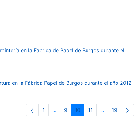
arpintería en la Fabrica de Papel de Burgos durante el
intura en la Fábrica Papel de Burgos durante el año 2012
2
1
...
9
10
11
...
19
Páxina
Páxinas intermedias Use pestaña pa
Páxina
Páxina
Páxina
Páxinas interme
Páxina