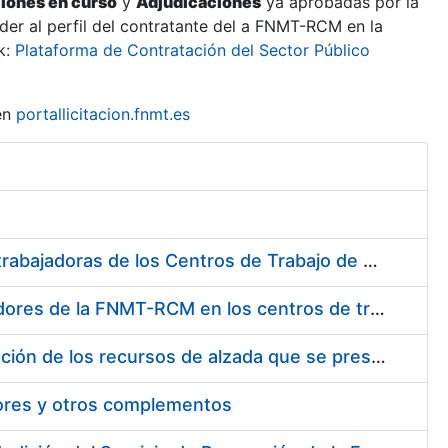
ciones en curso
y
Adjudicaciones
ya aprobadas por la
er al perfil del contratante del a FNMT-RCM en la
k:
Plataforma de Contratación del Sector Público
en
portallicitacion.fnmt.es
Suministro de Protectores Auditivos a medida para las personas trabajadoras de los Centros de Trabajo de Madrid y Burgos
Suministro de gafas graduadas antiproyecciones para los trabajadores de la FNMT-RCM en los centros de trabajo de Madrid y Burgos
Servicios de una empresa externa para el asesoramiento y resolución de los recursos de alzada que se presentan relacionados con procesos de selección para la FNMT-RCM
tores y otros complementos