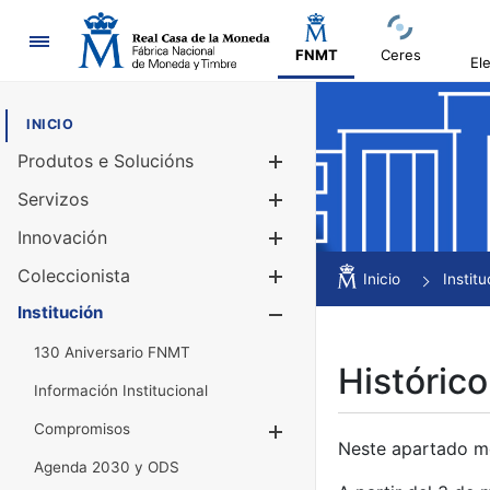
Navegación
FNMT
Ceres
El
INICIO
Produtos e Solucións
Mostrar/Ocul
Servizos
Mostrar/Ocul
Innovación
Mostrar/Ocul
Coleccionista
Mostrar/Ocul
Inicio
Institu
Institución
Mostrar/Ocul
130 Aniversario FNMT
Histórico
Información Institucional
Compromisos
Mostrar/Ocultar
Neste apartado mós
Agenda 2030 y ODS