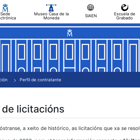
Sede
Museo Casa de la
Escuela de
SIAEN
ectrónica
Moneda
Grabado
tar
tar
tar
tar
ción
Perfil de contratante
tar
 de licitacións
transe, a xeito de histórico, as licitacións que xa se res