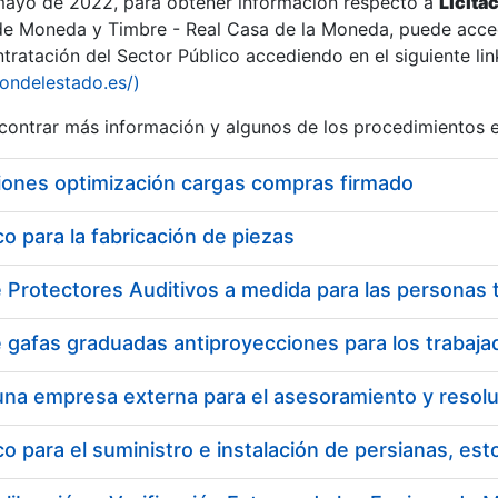
 mayo de 2022, para obtener información respecto a
Licita
de Moneda y Timbre - Real Casa de la Moneda, puede acced
ratación del Sector Público accediendo en el siguiente lin
iondelestado.es/)
ontrar más información y algunos de los procedimientos 
r
iones optimización cargas compras firmado
 para la fabricación de piezas
tar
 para el suministro e instalación de persianas, es