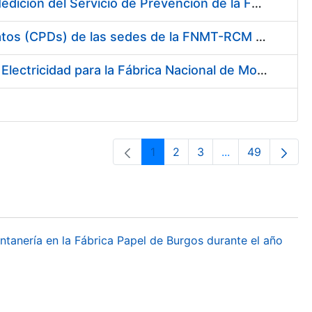
Servicio de Calibración y Verificación Externa de los Equipos de Medición del Servicio de Prevención de la FNMT-RCM
Conexión mediante Fibra Óptica de los Centros de Proceso de Datos (CPDs) de las sedes de la FNMT-RCM de Burgos y Madrid
Contratación de acuerdo marco para el Suministro de Material de Electricidad para la Fábrica Nacional de Moneda y Timbre-Real Casa de la Moneda en su centro de trabajo de Burgos
1
2
3
...
49
Páxina
Páxina
Páxina
Páxinas interme
Páxina
ontanería en la Fábrica Papel de Burgos durante el año