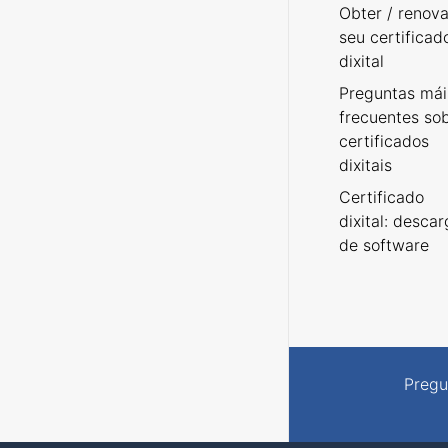
Obter / renova
seu certificad
dixital
Preguntas mái
frecuentes so
certificados
dixitais
Certificado
dixital: desca
de software
Pregu