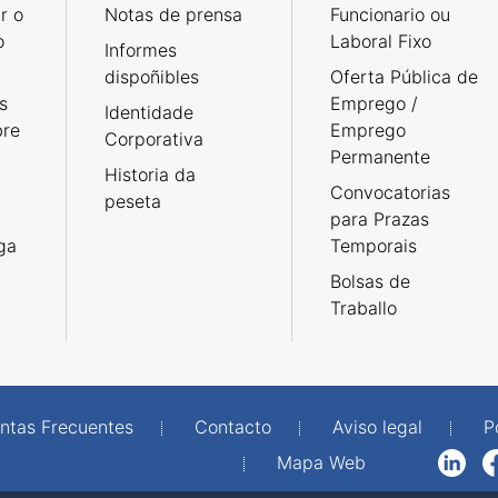
r o
Notas de prensa
Funcionario ou
o
Laboral Fixo
Informes
dispoñibles
Oferta Pública de
s
Emprego /
Identidade
bre
Emprego
Corporativa
Permanente
Historia da
Convocatorias
peseta
para Prazas
rga
Temporais
Bolsas de
Traballo
ntas Frecuentes
Contacto
Aviso legal
P
Mapa Web
LinkedIn
Facebook
WhatsAp