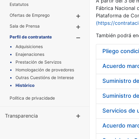
A partir del 3 de
Estatutos
Fábrica Nacional 
Plataforma de Cont
Ofertas de Emprego
Mostrar/Ocultar
(https://contratac
Sala de Prensa
Mostrar/Ocultar
También podrá enc
Perfil de contratante
Mostrar/Oculta
Adquisiciones
Pliego condic
Enajenaciones
Prestación de Servizos
Acuerdo marco
Homologación de provedores
Outras Cuestións de Interese
Histórico
Política de privacidade
Transparencia
Mostrar/Ocul
Acuerdo marco