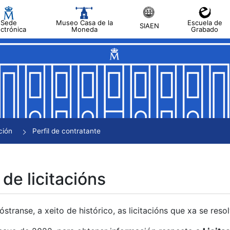
Sede
Museo Casa de la
Escuela de
SIAEN
ectrónica
Moneda
Grabado
tar
tar
tar
tar
ción
Perfil de contratante
tar
 de licitacións
transe, a xeito de histórico, as licitacións que xa se res