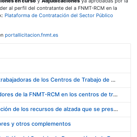
ciones en curso
y
Adjudicaciones
ya aprobadas por la
er al perfil del contratante del a FNMT-RCM en la
k:
Plataforma de Contratación del Sector Público
en
portallicitacion.fnmt.es
Suministro de Protectores Auditivos a medida para las personas trabajadoras de los Centros de Trabajo de Madrid y Burgos
Suministro de gafas graduadas antiproyecciones para los trabajadores de la FNMT-RCM en los centros de trabajo de Madrid y Burgos
Servicios de una empresa externa para el asesoramiento y resolución de los recursos de alzada que se presentan relacionados con procesos de selección para la FNMT-RCM
tores y otros complementos