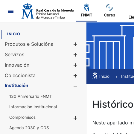
Navegación
FNMT
Ceres
El
INICIO
Produtos e Solucións
Mostrar/Ocul
Servizos
Mostrar/Ocul
Innovación
Mostrar/Ocul
Coleccionista
Mostrar/Ocul
Inicio
Institu
Institución
Mostrar/Ocul
130 Aniversario FNMT
Histórico
Información Institucional
Compromisos
Mostrar/Ocultar
Neste apartado mós
Agenda 2030 y ODS