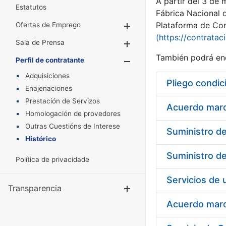
A partir del 3 de
Estatutos
Fábrica Nacional 
Plataforma de Cont
Ofertas de Emprego
Mostrar/Ocultar
(https://contratac
Sala de Prensa
Mostrar/Ocultar
También podrá enc
Perfil de contratante
Mostrar/Oculta
Adquisiciones
Pliego condic
Enajenaciones
Prestación de Servizos
Acuerdo marco
Homologación de provedores
Outras Cuestións de Interese
Histórico
Política de privacidade
Transparencia
Mostrar/Ocul
Acuerdo marco