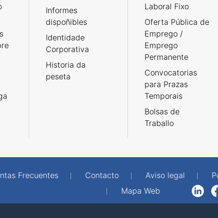
o
Laboral Fixo
Informes
dispoñibles
Oferta Pública de
s
Emprego /
Identidade
bre
Emprego
Corporativa
Permanente
Historia da
Convocatorias
peseta
para Prazas
rga
Temporais
Bolsas de
Traballo
ntas Frecuentes
Contacto
Aviso legal
P
Mapa Web
LinkedIn
Facebook
WhatsAp