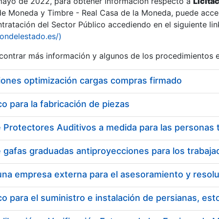
 mayo de 2022, para obtener información respecto a
Licita
de Moneda y Timbre - Real Casa de la Moneda, puede acced
ratación del Sector Público accediendo en el siguiente lin
iondelestado.es/)
ontrar más información y algunos de los procedimientos 
r
iones optimización cargas compras firmado
 para la fabricación de piezas
tar
 para el suministro e instalación de persianas, es