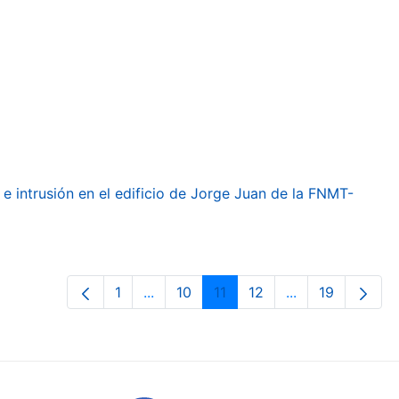
e intrusión en el edificio de Jorge Juan de la FNMT-
1
...
10
11
12
...
19
Páxina
Páxinas intermedias Use pestaña par
Páxina
Páxina
Páxina
Páxinas interme
Páxina